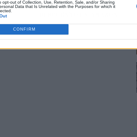
o opt-out of Collection, Use, Retention, Sale, and/or Sharing
BUSCAS, AHORA CON UN GRAN
ersonal Data that Is Unrelated with the Purposes for which it
lected.
DESCUENTO EN AMAZON
Out
CONFIRM