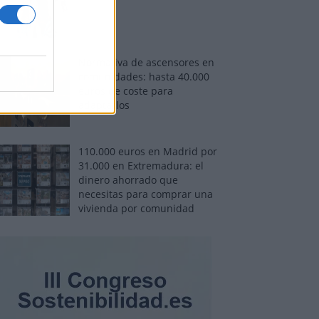
Normativa de ascensores en
comunidades: hasta 40.000
euros de coste para
adaptarlos
110.000 euros en Madrid por
31.000 en Extremadura: el
dinero ahorrado que
necesitas para comprar una
vivienda por comunidad