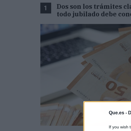
Dos son los trámites c
1
todo jubilado debe con
Que.es -
D
If you wish 