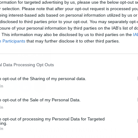
formation for targeted advertising by us, please use the below opt-out s
uridad Social considera obligatorios para los
r selection. Please note that after your opt-out request is processed y
n su situación personal:
la comunicación de
eing interest-based ads based on personal information utilized by us or
e vida para los residentes en el extranjero
. A
disclosed to third parties prior to your opt-out. You may separately opt-
losure of your personal information by third parties on the IAB’s list of
 trámites y en que momento deben realizar para no
L
. This information may also be disclosed by us to third parties on the
IA
. ¡No te lo pierdas!
Participants
that may further disclose it to other third parties.
Siguiente
l Data Processing Opt Outs
o opt-out of the Sharing of my personal data.
In
o opt-out of the Sale of my Personal Data.
In
to opt-out of processing my Personal Data for Targeted
ARTÍCULO SIGUIENTE
ing.
In
N
BOTAS ALTAS PIKOLINOS: EL
ESTILO Y LA CALIDAD QUE