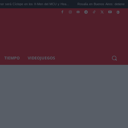
clope en los X-Men del MCU y Hea...
Rosalía en Buenos Aires: detiene el tráfico y se 
TIEMPO
VIDEOJUEGOS