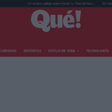
Un exnarco gallego quiere montar su 'Ruta del Narc...
Kit Connor será Cí
CURIOSAS
DEPORTES
ESTILO DE VIDA
TECNOLOGÍA