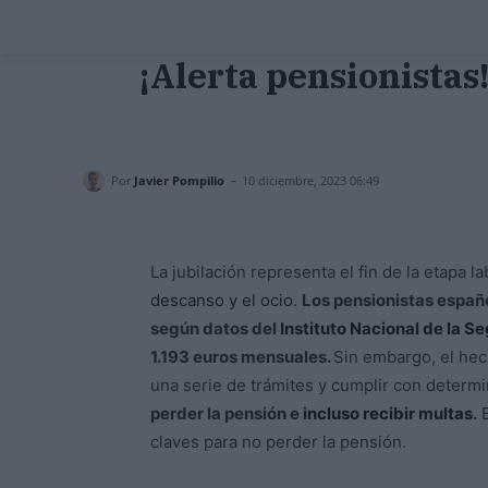
¡Alerta pensionistas
-
Por
Javier Pompilio
10 diciembre, 2023 06:49
La jubilación representa el fin de la etapa la
descanso y el ocio
.
Los pensionistas españ
según datos del
Instituto Nacional de la S
1.193 euros mensuales.
Sin embargo, el hec
una serie de trámites y cumplir con determ
perder la pensión e
incluso recibir multas
.
E
claves para no perder la pensión.