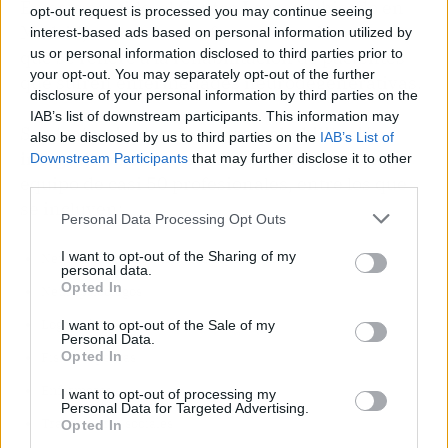
En este sentido, el
Centro Lescer
, ubicado en
opt-out request is processed you may continue seeing
Madrid, es toda una referencia nacional en lo
interest-based ads based on personal information utilized by
us or personal information disclosed to third parties prior to
que se refiere a la rehabilitación de pacientes
your opt-out. You may separately opt-out of the further
que sufren enfermedades neurodegenerativas.
disclosure of your personal information by third parties on the
IAB’s list of downstream participants. This information may
Sus
tratamientos de neurorrehabilitación
also be disclosed by us to third parties on the
IAB’s List of
integral
son desarrollados en sinergia por un
Downstream Participants
that may further disclose it to other
third parties.
equipo de casi 50 profesionales, entre los que
se incluyen:
Personal Data Processing Opt Outs
I want to opt-out of the Sharing of my
Neurólogos y otros médicos especialistas
personal data.
Opted In
Neuropsicólogos
Logopedas
I want to opt-out of the Sale of my
Personal Data.
Opted In
Fisioterapeutas
Enfermeros
I want to opt-out of processing my
Personal Data for Targeted Advertising.
Trabajadores sociales
Opted In