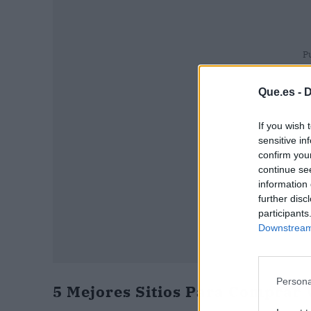
P
Que.es -
D
If you wish 
sensitive in
confirm you
continue se
information 
further disc
participants
Downstream 
Persona
5 Mejores Sitios Para Comprar V