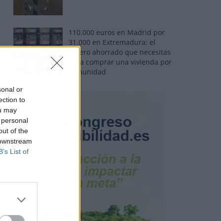
110.000 euros en Madrid por
31.000 en Extremadura: el
dinero ahorrado que necesitas
para comprar una vivienda por
comunidad
sonal or
ection to
ou may
 personal
out of the
 downstream
B’s List of