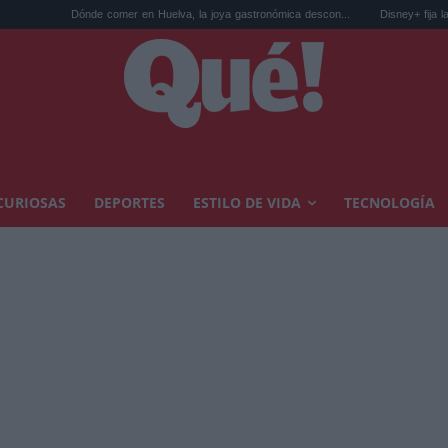
ónde comer en Huelva, la joya gastronómica descon...
Disney+ fija la fecha de estre
CURIOSAS
DEPORTES
ESTILO DE VIDA
TECNOLOGÍA