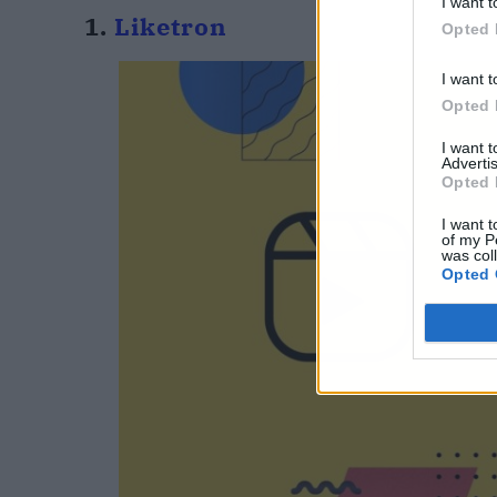
I want t
1.
Liketron
Opted 
I want t
Opted 
I want 
Advertis
Opted 
I want t
of my P
was col
Opted 