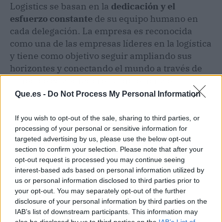
Logistics se basan en la
dedicación y el
esfuerzo constante
de su equipo humano en
cada delegación. La empresa es reconocida
como una de las empresas líderes en la logística
y tiene como objetivo seguir ampliando sus
horizontes y conectando el mundo a través de
su red de colaboradores y profesionales.
Que.es -
Do Not Process My Personal Information
If you wish to opt-out of the sale, sharing to third parties, or
processing of your personal or sensitive information for
targeted advertising by us, please use the below opt-out
section to confirm your selection. Please note that after your
opt-out request is processed you may continue seeing
interest-based ads based on personal information utilized by
us or personal information disclosed to third parties prior to
your opt-out. You may separately opt-out of the further
disclosure of your personal information by third parties on the
IAB’s list of downstream participants. This information may
also be disclosed by us to third parties on the
IAB’s List of