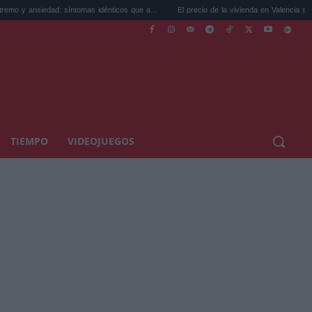
d: síntomas idénticos que a...
El precio de la vivienda en Valencia sube a 3.485 ...
TIEMPO
VIDEOJUEGOS