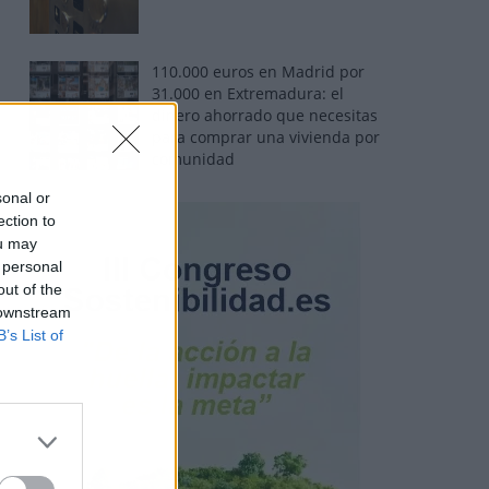
110.000 euros en Madrid por
31.000 en Extremadura: el
dinero ahorrado que necesitas
para comprar una vivienda por
comunidad
sonal or
ection to
ou may
 personal
out of the
 downstream
B’s List of