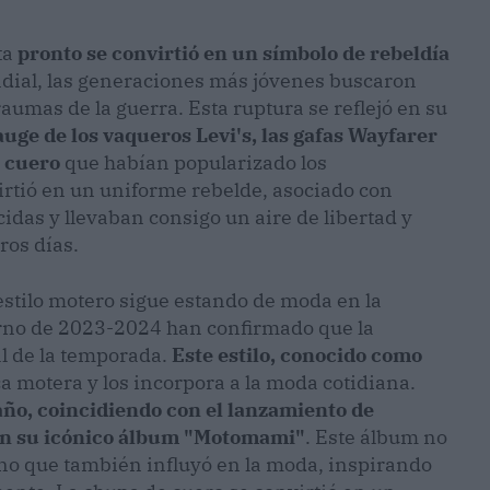
ta
pronto se convirtió en un símbolo de rebeldía
dial, las generaciones más jóvenes buscaron
aumas de la guerra. Esta ruptura se reflejó en su
auge de los vaqueros Levi's, las gafas Wayfarer
e cuero
que habían popularizado los
irtió en un uniforme rebelde, asociado con
idas y llevaban consigo un aire de libertad y
ros días.
l estilo motero sigue estando de moda en la
erno de 2023-2024 han confirmado que la
l de la temporada.
Este estilo, conocido como
ca motera y los incorpora a la moda cotidiana.
ño, coincidiendo con el lanzamiento de
 en su icónico álbum "Motomami"
. Este álbum no
ino que también influyó en la moda, inspirando