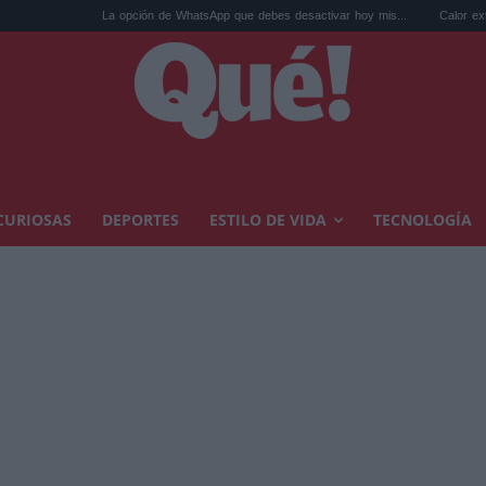
La opción de WhatsApp que debes desactivar hoy mis...
Calor extremo y ansieda
CURIOSAS
DEPORTES
ESTILO DE VIDA
TECNOLOGÍA