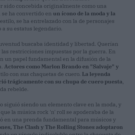
er sido concebida originalmente como una
, se ha convertido en
un ícono de la moda y la
 estilo, se ha entrelazado con la de personajes
 a su estatus legendario.
uventud buscaba identidad y libertad. Querían
las restricciones impuestas por la guerra. En
on un papel fundamental en la difusión de la
a.
Actores como Marlon Brando en "Salvaje" y
stilo con sus chaquetas de cuero.
La leyenda
rió trágicamente con su chupa de cuero puesta
,
oda rebelde.
o siguió siendo un elemento clave en la moda, y
ue la música rock 'n' roll se apoderaba de la
rtió en una prenda fundamental para músicos y
es, The Clash y The Rolling Stones adoptaron
ando un vínculo indisoluble entre la chaqueta de