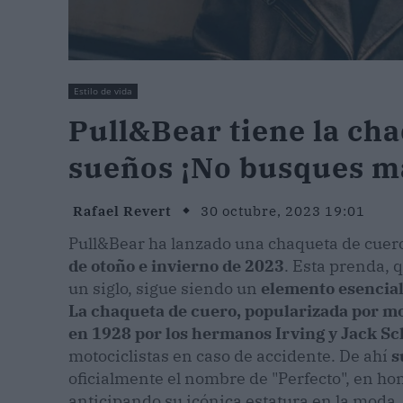
Estilo de vida
Pull&Bear tiene la cha
sueños ¡No busques m
Rafael Revert
30 octubre, 2023 19:01
Pull&Bear ha lanzado una chaqueta de cuer
de otoño e invierno de 2023
. Esta prenda, 
un siglo, sigue siendo un
elemento esencial
La chaqueta de cuero, popularizada por mo
en 1928 por los hermanos Irving y Jack Sc
motociclistas en caso de accidente. De ahí
s
oficialmente el nombre de "Perfecto", en hon
anticipando su icónica estatura en la moda.