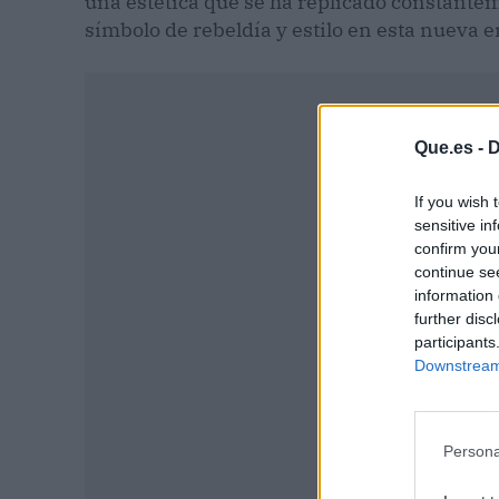
una estética que se ha replicado constantem
símbolo de rebeldía y estilo en esta nueva e
Que.es -
D
If you wish 
sensitive in
confirm you
continue se
information 
further disc
participants
Downstream 
P
Persona