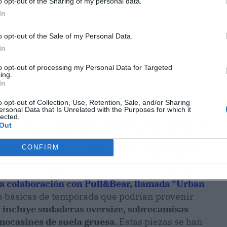
o opt-out of the Sharing of my personal data.
In
o opt-out of the Sale of my Personal Data.
In
to opt-out of processing my Personal Data for Targeted
ing.
In
o opt-out of Collection, Use, Retention, Sale, and/or Sharing
ersonal Data that Is Unrelated with the Purposes for which it
lected.
estilo que abraza la irreverencia y rompe con las
Out
 la actitud que han mantenido durante más de
os emprendedores y creadores de contenido que
CONFIRM
venes han liderado las tendencias de moda de
eno de personalidad, lo que ha llevado a que sus
a colaboración con Pull&Bear, llamada "Urban
as básicas de temporada que podrían provenir
n incluye sudaderas oversize, sobrecamisas
 mocasines de suela gruesa.
Estas piezas se han