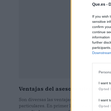
P
Que.es -
D
If you wish 
sensitive in
confirm you
continue se
information 
further disc
participants
Downstream 
Persona
I want t
Ventajas del asesoramiento ene
Opted 
Son diversas las ventajas que ofrece el as
I want t
particulares. En primer lugar,
este servicio
Opted 