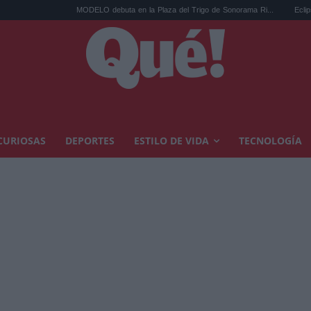
MODELO debuta en la Plaza del Trigo de Sonorama Ri...
Eclipse solar en Cari
CURIOSAS
DEPORTES
ESTILO DE VIDA
TECNOLOGÍA