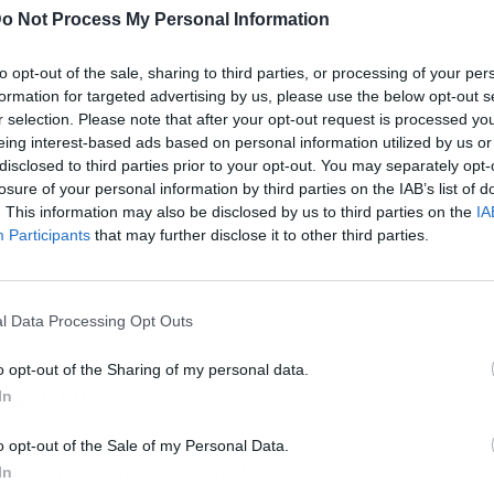
ublicidad
o Not Process My Personal Information
to opt-out of the sale, sharing to third parties, or processing of your per
formation for targeted advertising by us, please use the below opt-out s
r selection. Please note that after your opt-out request is processed y
eing interest-based ads based on personal information utilized by us or
disclosed to third parties prior to your opt-out. You may separately opt-
losure of your personal information by third parties on the IAB’s list of
. This information may also be disclosed by us to third parties on the
IA
Participants
that may further disclose it to other third parties.
l Data Processing Opt Outs
o opt-out of the Sharing of my personal data.
rgético
In
esoramiento energético para empresas y
o opt-out of the Sale of my Personal Data.
 es proporcionado por profesionales
In