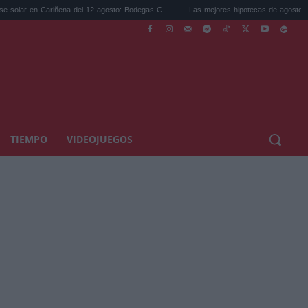
ñena del 12 agosto: Bodegas C...
Las mejores hipotecas de agosto: el TAE más compe
TIEMPO
VIDEOJUEGOS