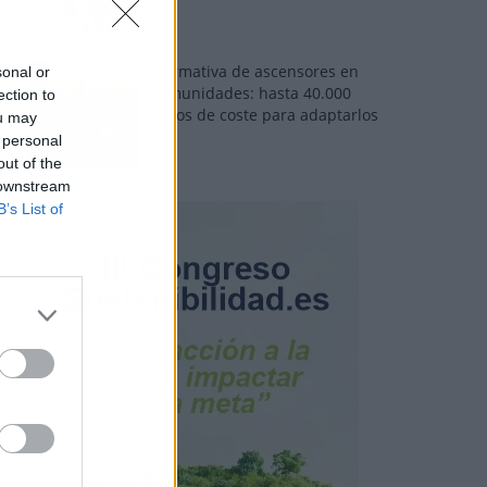
Normativa de ascensores en
sonal or
comunidades: hasta 40.000
ection to
euros de coste para adaptarlos
ou may
 personal
out of the
 downstream
B’s List of