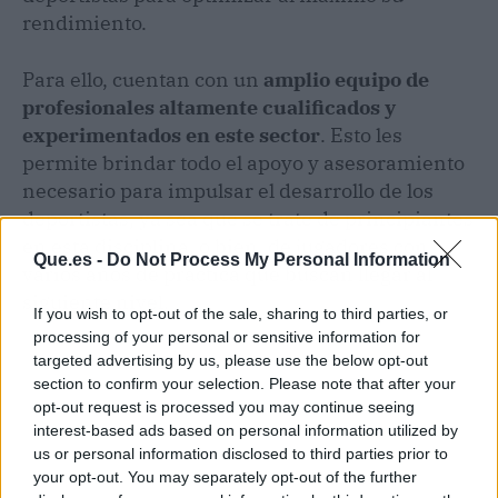
rendimiento.
Para ello, cuentan con un
amplio equipo de
profesionales altamente cualificados y
experimentados en este sector
. Esto les
permite brindar todo el apoyo y asesoramiento
necesario para impulsar el desarrollo de los
deportistas, ya sea que se trate de principiantes
en esta disciplina, o bien, de jugadores con
Que.es -
Do Not Process My Personal Information
varios años de práctica que buscan llegar al
siguiente nivel.
If you wish to opt-out of the sale, sharing to third parties, or
processing of your personal or sensitive information for
targeted advertising by us, please use the below opt-out
section to confirm your selection. Please note that after your
opt-out request is processed you may continue seeing
interest-based ads based on personal information utilized by
us or personal information disclosed to third parties prior to
your opt-out. You may separately opt-out of the further