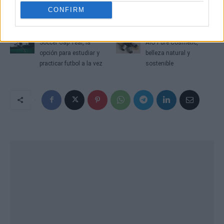
CONFIRM
Artículo anterior
Artículo siguiente
Soccer Gap Year, la
AIO Pure Cosmetic,
opción para estudiar y
belleza natural y
practicar futbol a la vez
sostenible