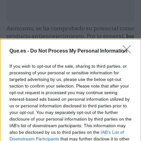
Asimismo, se ha comprobado su potencial como
producto antienvejecimiento. Por lo general,
los
aceites contienen antioxidantes y vitaminas
Que.es -
Do Not Process My Personal Information
que ayudan a combatir los signos de la edad.
De esta forma,
protegen la piel del daño
If you wish to opt-out of the sale, sharing to third parties, or
causado por los radicales libres, que son
processing of your personal or sensitive information for
responsables de la formación de arrugas y
targeted advertising by us, please use the below opt-out
líneas finas.
Al incorporar aceites naturales en
section to confirm your selection. Please note that after your
la rutina diaria, es posible mantener la piel con
opt-out request is processed you may continue seeing
un aspecto joven y saludable.
interest-based ads based on personal information utilized by
us or personal information disclosed to third parties prior to
your opt-out. You may separately opt-out of the further
Los aceites naturales también son
ideales para
disclosure of your personal information by third parties on the
calmar la piel sensible gracias a sus
IAB’s list of downstream participants. This information may
propiedades antiinflamatorias y calmantes
also be disclosed by us to third parties on the
IAB’s List of
que ayudan a aliviar la irritación y a reducir el
Downstream Participants
that may further disclose it to other