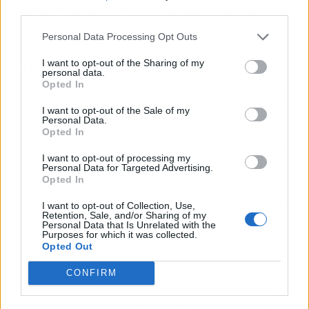
third parties.
enrojecimiento
. Además,
forman una barrera
protectora en la piel
.
Personal Data Processing Opt Outs
Más sobre AIO Pure Cosmetic
I want to opt-out of the Sharing of my
personal data.
Opted In
AIO Pure Cosmetic nace de la mano de Antonio
I want to opt-out of the Sale of my
y Omar, dos apasionados de la belleza natural
Personal Data.
que soñaban con crear algo verdaderamente
Opted In
puro. Con más de 20 años de experiencia en el
I want to opt-out of processing my
sector, crearon AIO Pure Cosmetic, una marca
Personal Data for Targeted Advertising.
Opted In
que celebra la belleza en todas sus formas,
ofreciendo productos respetuosos con la piel y
I want to opt-out of Collection, Use,
el medio ambiente. Su visión: una comunidad
Retention, Sale, and/or Sharing of my
Personal Data that Is Unrelated with the
en sintonía con la naturaleza y su propia
Purposes for which it was collected.
Opted Out
belleza.
CONFIRM
Desde su primer día, Antonio y Omar se han
centrado en compartir los beneficios y la belleza