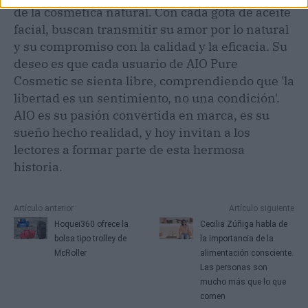
de la cosmética natural. Con cada gota de aceite
facial, buscan transmitir su amor por lo natural
y su compromiso con la calidad y la eficacia. Su
deseo es que cada usuario de AIO Pure
Cosmetic se sienta libre, comprendiendo que 'la
libertad es un sentimiento, no una condición'.
AIO es su pasión convertida en marca, es su
sueño hecho realidad, y hoy invitan a los
lectores a formar parte de esta hermosa
historia.
Artículo anterior
Artículo siguiente
Hoquei360 ofrece la
Cecilia Zúñiga habla de
bolsa tipo trolley de
la importancia de la
McRoller
alimentación consciente.
Las personas son
mucho más que lo que
comen