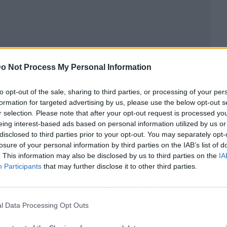
o Not Process My Personal Information
to opt-out of the sale, sharing to third parties, or processing of your per
formation for targeted advertising by us, please use the below opt-out s
r selection. Please note that after your opt-out request is processed y
eing interest-based ads based on personal information utilized by us or
disclosed to third parties prior to your opt-out. You may separately opt-
losure of your personal information by third parties on the IAB’s list of
. This information may also be disclosed by us to third parties on the
IA
mericana
Participants
that may further disclose it to other third parties.
n Estados Unidos, más del 63 % tiene raíces
lones de personas, incluyendo a aquellos
l Data Processing Opt Outs
de origen mexicano. La cifra se desprende de la