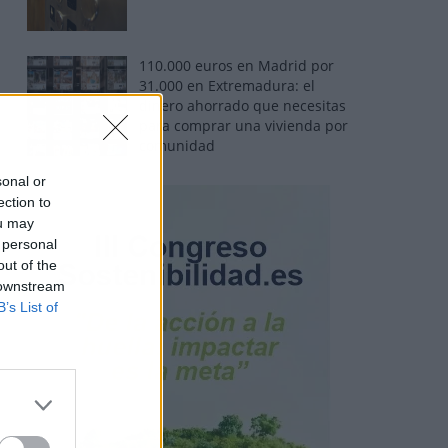
110.000 euros en Madrid por
31.000 en Extremadura: el
dinero ahorrado que necesitas
para comprar una vivienda por
comunidad
sonal or
ection to
ou may
 personal
out of the
 downstream
B’s List of