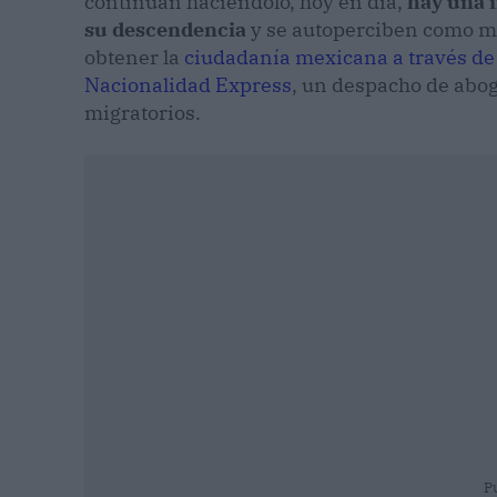
continúan haciéndolo, hoy en día,
hay una 
su descendencia
y se autoperciben como me
obtener la
ciudadanía mexicana a través de
Nacionalidad Express
, un despacho de abog
migratorios.
P