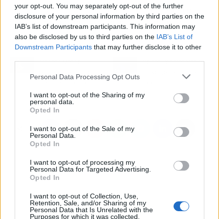
your opt-out. You may separately opt-out of the further
salud y que el paso del tiempo no les genere
disclosure of your personal information by third parties on the
consecuencias en su cuerpo y autoestima.
IAB’s list of downstream participants. This information may
also be disclosed by us to third parties on the
IAB’s List of
Downstream Participants
that may further disclose it to other
Artículo anterior
Artículo siguiente
third parties.
Arancha Merino
Golden Pop presenta el
organiza seminarios de
nuevo golden escape
Personal Data Processing Opt Outs
crecimiento personal
room de la Familia
Addams
I want to opt-out of the Sharing of my
personal data.
Opted In
I want to opt-out of the Sale of my
Personal Data.
Opted In
I want to opt-out of processing my
Personal Data for Targeted Advertising.
Opted In
I want to opt-out of Collection, Use,
Retention, Sale, and/or Sharing of my
Personal Data that Is Unrelated with the
Purposes for which it was collected.