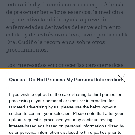
naturalidad y dinamismo a su cuerpo. Además
de presentar beneficios estéticos, la medicina
regenerativa también ayuda a prevenir
enfermedades derivadas del envejecimiento
celular y del estrés oxidativo, razón por la cual la
Dra. Gudiño la recomienda sobre otros
procedimientos.
Los interesados en conocer las características
de la medicina regenerativa, así como su
efectividad en ciertos casos puntuales, solo
Que.es -
Do Not Process My Personal Information
deben acceder a la página web de Clínica MER y
solicitar más información a sus asesores
If you wish to opt-out of the sale, sharing to third parties, or
processing of your personal or sensitive information for
especializados en medicina estética no
targeted advertising by us, please use the below opt-out
invasiva.
section to confirm your selection. Please note that after your
opt-out request is processed you may continue seeing
Con este servicio, Clínicla MER espera que cada
interest-based ads based on personal information utilized by
vez más personas se preocupen por cuidar su
us or personal information disclosed to third parties prior to