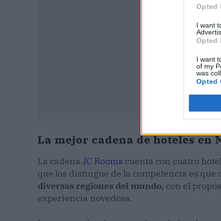
Opted 
I want 
Advertis
Opted 
I want t
of my P
was col
Opted 
La mejor cadena de hoteles en 
La cadena
JC Rooms
cuenta con cuatro hote
que los distingue de la competencia es que
diversas regiones del mundo,
con el propós
experiencia novedosa.