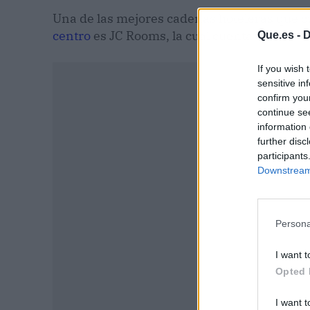
Una de las mejores cadenas hoteleras que c
centro
es JC Rooms, la cual cuenta con cuatr
Que.es -
D
If you wish 
sensitive in
confirm you
continue se
information 
further disc
participants
Downstream 
Persona
I want t
P
Opted 
I want t