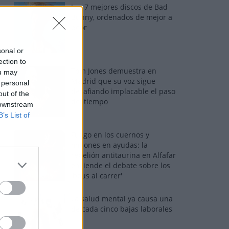
Los 7 mejores discos de Bad
Bunny, ordenados de mejor a
peor
sonal or
ection to
Tom Jones demuestra en
ou may
Madrid que su voz sigue
 personal
desafiando implacable el paso
out of the
del tiempo
 downstream
B’s List of
Fuego en los cuernos y
millones en ayudas: la
rebelión antitaurina en Alfafar
enciende el debate sobre los
'bous al carrer'
La salud mental ya causa una
de cada cinco bajas laborales