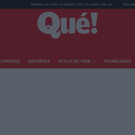
Muertes por calor en España 2026: el verano más ca...
Dos playas españolas c
CURIOSAS
DEPORTES
ESTILO DE VIDA
TECNOLOGÍA