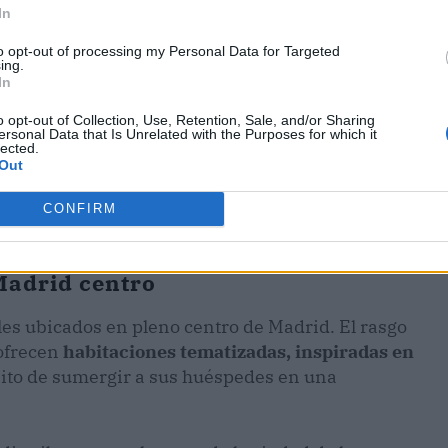
In
to opt-out of processing my Personal Data for Targeted
ing.
In
o opt-out of Collection, Use, Retention, Sale, and/or Sharing
ersonal Data that Is Unrelated with the Purposes for which it
lected.
Out
CONFIRM
Madrid centro
les ubicados en pleno centro de Madrid. El rasgo
 ofrecen
habitaciones tematizadas, inspiradas en
ito de sumergir a sus huéspedes en una