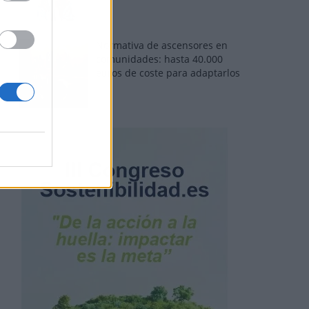
Normativa de ascensores en
comunidades: hasta 40.000
euros de coste para adaptarlos