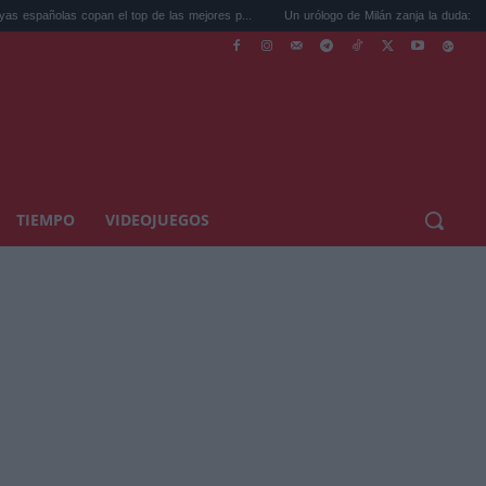
opan el top de las mejores p...
Un urólogo de Milán zanja la duda: llevar calzonci...
TIEMPO
VIDEOJUEGOS