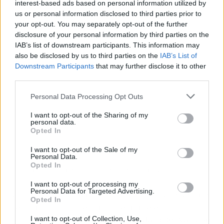
interest-based ads based on personal information utilized by
Publicidad
us or personal information disclosed to third parties prior to
your opt-out. You may separately opt-out of the further
disclosure of your personal information by third parties on the
IAB’s list of downstream participants. This information may
also be disclosed by us to third parties on the
IAB’s List of
Downstream Participants
that may further disclose it to other
third parties.
Personal Data Processing Opt Outs
I want to opt-out of the Sharing of my
personal data.
Opted In
I want to opt-out of the Sale of my
Personal Data.
Opted In
Asimismo, otras opciones de tours a
Machupicchu, como el
Full day tour,
las visitas a
I want to opt-out of processing my
Personal Data for Targeted Advertising.
la Montaña arcoíris de Ausangate, o a la laguna
Opted In
de Humantay, pueden apreciarse en la página
web
,
desde donde se recomienda reservar con
I want to opt-out of Collection, Use,