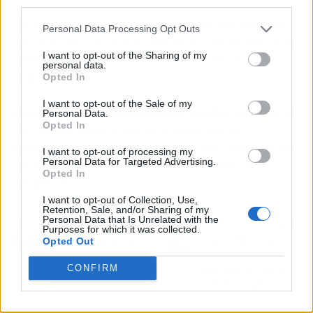
third parties.
En su plataforma digital se puede profundizar
Personal Data Processing Opt Outs
en cada uno, así como conocer su enfoque en el
I want to opt-out of the Sharing of my
sector inmobiliario, industrial, economía y
personal data.
contabilidad.
Opted In
I want to opt-out of the Sale of my
Con más de 12 años de experiencia,
Valoración
Personal Data.
Opted In
de Marcas cuenta con el conocimiento
necesario para ejecutar un estudio completo de
I want to opt-out of processing my
Personal Data for Targeted Advertising.
las marcas y los nombres comerciales de la
Opted In
empresa.
I want to opt-out of Collection, Use,
Retention, Sale, and/or Sharing of my
Personal Data that Is Unrelated with the
Artículo anterior
Artículo siguiente
Purposes for which it was collected.
Opted Out
¿Cómo puede ayudar el
Hogar y Más y sus
Mobile Wallet a un
cuadros decorativos
CONFIRM
negocio a la hora de
para sacar el máximo
fidelizar a sus clientes?
partido al hogar