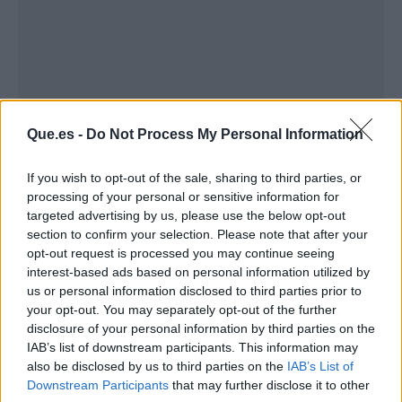
Que.es -
Do Not Process My Personal Information
En el caso de las compañías que se
If you wish to opt-out of the sale, sharing to third parties, or
desempeñan en el sector de la agricultura,
processing of your personal or sensitive information for
pueden hacer valoraciones de activos agrícolas,
targeted advertising by us, please use the below opt-out
agroinformes periciales y topografía con
section to confirm your selection. Please note that after your
drones.
opt-out request is processed you may continue seeing
interest-based ads based on personal information utilized by
us or personal information disclosed to third parties prior to
Mientras que las que se enfocan en el área de la
your opt-out. You may separately opt-out of the further
minería, realizan un estudio de las minas,
disclosure of your personal information by third parties on the
canteras y permisos de investigación.
También
IAB’s list of downstream participants. This information may
incluyen sondeos, establecimientos mineros,
also be disclosed by us to third parties on the
IAB’s List of
escombreras y mucho más.
Downstream Participants
that may further disclose it to other