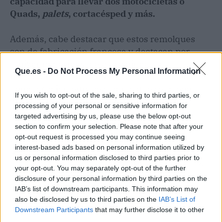
capacidad para llevar dos motocicletas o
Quads,
palets
, cortacésped y más.
Además, cabe destacar que estos remolques
son de fabricación francesa y destacan por
utilizar materiales de alta calidad. Los
Que.es -
Do Not Process My Personal Information
remolques de Buscoremolque cuentan con
homologación europea, por lo que se puede
If you wish to opt-out of the sale, sharing to third parties, or
viajar con ellos por todo el continente sin
processing of your personal or sensitive information for
ningún problema.
targeted advertising by us, please use the below opt-out
section to confirm your selection. Please note that after your
opt-out request is processed you may continue seeing
Artículo anterior
Artículo siguiente
interest-based ads based on personal information utilized by
El Estatuto de los
Viteri Boxing y el Human
us or personal information disclosed to third parties prior to
Trabajadores y las
Chess, la combinación
your opt-out. You may separately opt-out of the further
nuevas medidas de
perfecta entre la técnica
disclosure of your personal information by third parties on the
conciliación laboral y
de boxeo con la
IAB’s list of downstream participants. This information may
familiar
estrategia de ajedrez
also be disclosed by us to third parties on the
IAB’s List of
Downstream Participants
that may further disclose it to other
third parties.