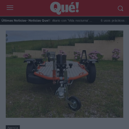
..
Fido da el salto en solitario con 'Vida nocturna' ...
6 usos prácticos para reutili
Últimas Noticias
- Noticias Que!:
Agencia