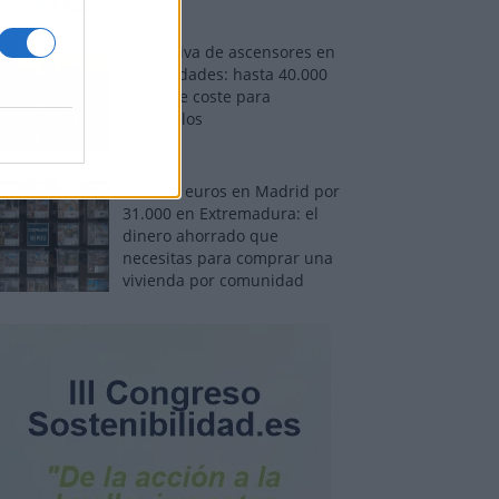
Normativa de ascensores en
comunidades: hasta 40.000
euros de coste para
adaptarlos
110.000 euros en Madrid por
31.000 en Extremadura: el
dinero ahorrado que
necesitas para comprar una
vivienda por comunidad