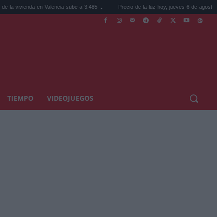
enda en Valencia sube a 3.485 ...
Precio de la luz hoy, jueves 6 de agosto: la hora ...
TIEMPO
VIDEOJUEGOS