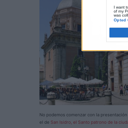
I want t
of my P
was col
Opted 
No podemos comenzar con la presentación 
el de
San Isidro, el Santo patrono de la ciud