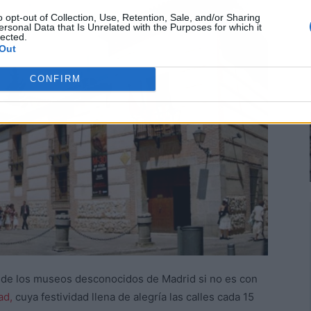
o opt-out of Collection, Use, Retention, Sale, and/or Sharing
ersonal Data that Is Unrelated with the Purposes for which it
lected.
Out
CONFIRM
de los museos desconocidos de Madrid si no es con
ad,
cuya festividad llena de alegría las calles cada 15