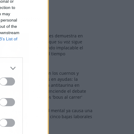
sonal or
ection to
ou may
os más vistos
 personal
out of the
 downstream
Tom Jones demuestra en
B’s List of
Madrid que su voz sigue
desafiando implacable el
paso del tiempo
Fuego en los cuernos y
millones en ayudas: la
rebelión antitaurina en
Alfafar enciende el debate
sobre los 'bous al carrer'
La salud mental ya causa una
de cada cinco bajas laborales