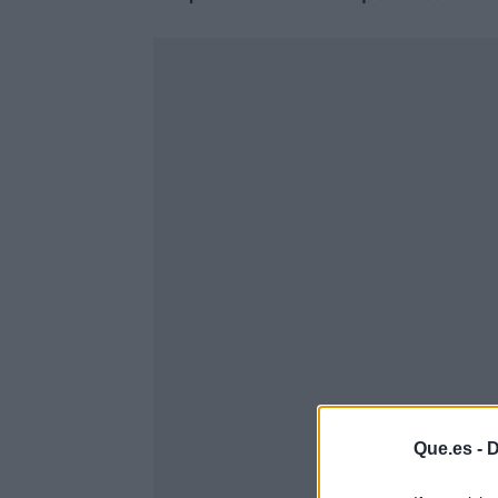
Que.es -
D