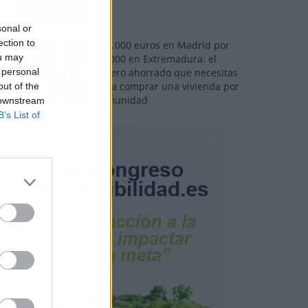
sonal or
ection to
110.000 euros en Madrid por
ou may
31.000 en Extremadura: el
 personal
dinero ahorrado que necesitas
para comprar una vivienda por
out of the
comunidad
 downstream
B’s List of