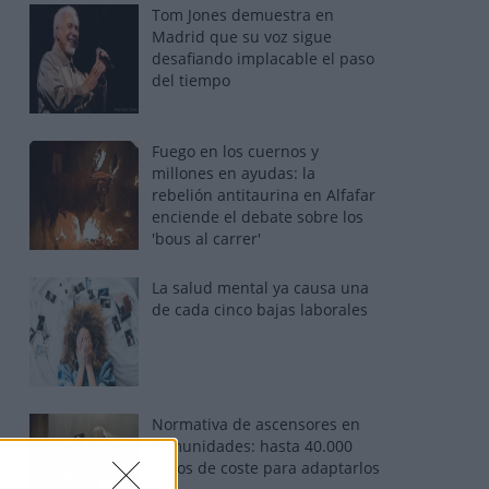
Tom Jones demuestra en
Madrid que su voz sigue
desafiando implacable el paso
del tiempo
Fuego en los cuernos y
millones en ayudas: la
rebelión antitaurina en Alfafar
enciende el debate sobre los
'bous al carrer'
La salud mental ya causa una
de cada cinco bajas laborales
Normativa de ascensores en
comunidades: hasta 40.000
euros de coste para adaptarlos