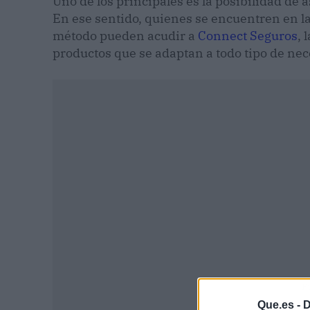
Uno de los principales es la posibilidad de a
En ese sentido, quienes se encuentren en l
método pueden acudir a
Connect Seguros
, 
productos que se adaptan a todo tipo de ne
P
Que.es -
D