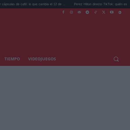
café: lo que cambia el 12 de ...
Perez Hilton directo TikTok: quién es el bloguero ...
TIEMPO
VIDEOJUEGOS