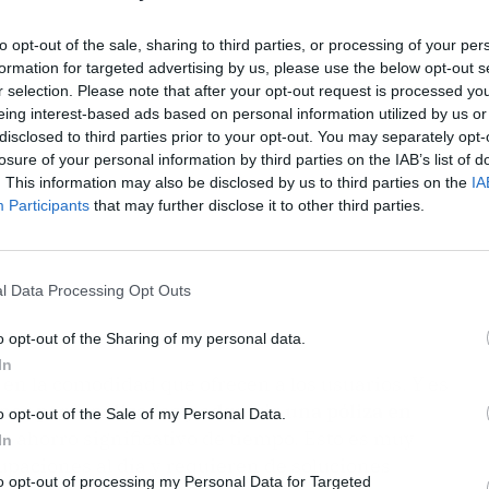
to opt-out of the sale, sharing to third parties, or processing of your per
formation for targeted advertising by us, please use the below opt-out s
r selection. Please note that after your opt-out request is processed y
eing interest-based ads based on personal information utilized by us or
disclosed to third parties prior to your opt-out. You may separately opt-
losure of your personal information by third parties on the IAB’s list of
. This information may also be disclosed by us to third parties on the
IA
Participants
that may further disclose it to other third parties.
l Data Processing Opt Outs
ne
o opt-out of the Sharing of my personal data.
In
 en la comodidad que ofrecen a los usuarios. Y es
nes personalizadas y adquirir una póliza en
o opt-out of the Sale of my Personal Data.
un ahorro significativo de tiempo. Esto es muy
In
paciones al día y requieren de soluciones
to opt-out of processing my Personal Data for Targeted