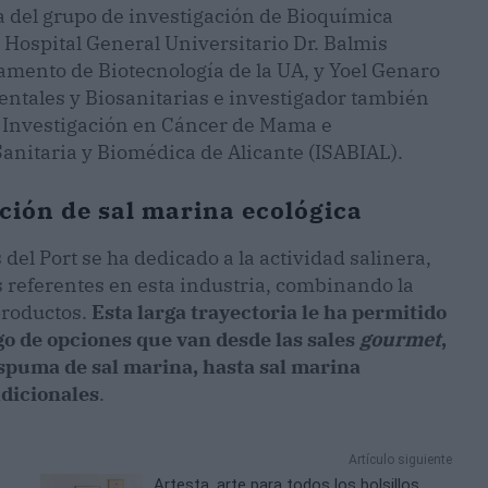
a del grupo de investigación de Bioquímica
l Hospital General Universitario Dr. Balmis
amento de Biotecnología de la UA, y Yoel Genaro
ntales y Biosanitarias e investigador también
e Investigación en Cáncer de Mama e
Sanitaria y Biomédica de Alicante (ISABIAL).
ción de sal marina ecológica
del Port se ha dedicado a la actividad salinera,
 referentes en esta industria, combinando la
productos.
Esta larga trayectoria le ha permitido
go de opciones que van desde las sales
gourmet
,
spuma de sal marina, hasta sal marina
adicionales
.
Artículo siguiente
Artesta, arte para todos los bolsillos