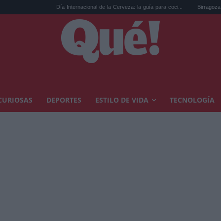
Día Internacional de la Cerveza: la guía para coci...
Birragoza 2026: el festi
CURIOSAS
DEPORTES
ESTILO DE VIDA
TECNOLOGÍA