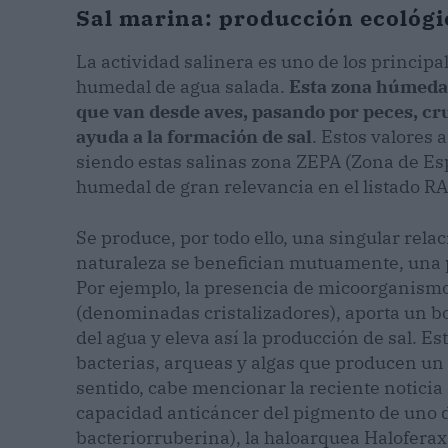
Sal marina: producción ecológi
La actividad salinera es uno de los princi
humedal de agua salada.
Esta zona húmeda 
que van desde aves, pasando por peces, cru
ayuda a la formación de sal
. Estos valores
siendo estas salinas zona ZEPA (Zona de Esp
humedal de gran relevancia en el listado 
Se produce, por todo ello, una singular relac
naturaleza se benefician mutuamente, una p
Por ejemplo, la presencia de micoorganismos
(denominadas cristalizadores), aporta un b
del agua y eleva así la producción de sal. 
bacterias, arqueas y algas que producen un 
sentido, cabe mencionar la reciente noticia
capacidad anticáncer del pigmento de uno 
bacteriorruberina), la haloarquea Haloferax