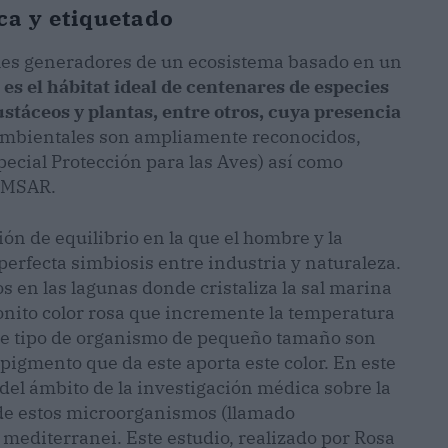
ca y etiquetado
pales generadores de un ecosistema basado en un
es el hábitat ideal de centenares de especies
stáceos y plantas, entre otros, cuya presencia
 ambientales son ampliamente reconocidos,
ecial Protección para las Aves) así como
RAMSAR.
ión de equilibrio en la que el hombre y la
erfecta simbiosis entre industria y naturaleza.
 en las lagunas donde cristaliza la sal marina
onito color rosa que incremente la temperatura
Este tipo de organismo de pequeño tamaño son
pigmento que da este aporta este color. En este
 del ámbito de la investigación médica sobre la
de estos microorganismos (llamado
 mediterranei. Este estudio, realizado por Rosa