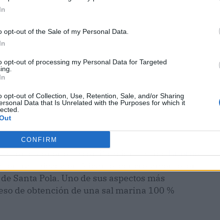
In
o opt-out of the Sale of my Personal Data.
In
to opt-out of processing my Personal Data for Targeted
ing.
In
o opt-out of Collection, Use, Retention, Sale, and/or Sharing
ersonal Data that Is Unrelated with the Purposes for which it
lected.
Out
CONFIRM
inas en obtener esta certificación ha sido
Bras del
ncuentra ubicada en Alicante, concretamente, en
s de Santa Pola. Uno de sus aspectos más
oceso de obtención de una sal marina 100 %