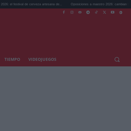
val de cerveza artesana de...
Oposiciones a maestro 2026: cambian la legislación...
TIEMPO
VIDEOJUEGOS