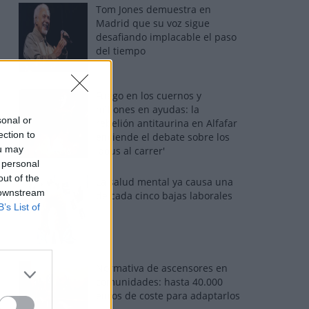
Tom Jones demuestra en
Madrid que su voz sigue
desafiando implacable el paso
del tiempo
Fuego en los cuernos y
millones en ayudas: la
sonal or
rebelión antitaurina en Alfafar
ection to
enciende el debate sobre los
ou may
'bous al carrer'
 personal
out of the
La salud mental ya causa una
 downstream
de cada cinco bajas laborales
B’s List of
Normativa de ascensores en
comunidades: hasta 40.000
euros de coste para adaptarlos