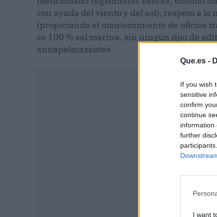
mencionado reglamento, esto es, usando mé
con ayuda del viento y del sol), respeto a la
(propiciando el mantenimiento de oficios t
es 100 % sal marina, sin ningún tipo de adit
antiapelmazantes.
Que.es -
D
If you wish 
sensitive in
confirm you
continue se
information 
further disc
participants
Downstream 
Persona
P
I want t