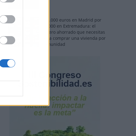
110.000 euros en Madrid por
31.000 en Extremadura: el
dinero ahorrado que necesitas
para comprar una vivienda por
comunidad