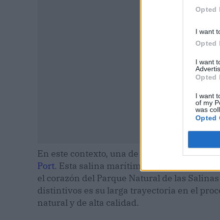
Opted 
I want t
Opted 
I want 
Advertis
Opted 
I want t
of my P
was col
Opted 
En este contexto, una de las principales sal
Port
. Esta salina marítima centenaria se e
el corazón del Parque Natural de las Salina
distintivos es su larga trayectoria en el pr
natural y de alta calidad.