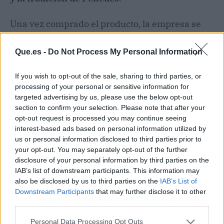
Una vez comprado el producto, la empresa se
encargará de hacer el envío a cualquier parte de
España, para que el cliente pueda recibir la
Que.es -
Do Not Process My Personal Information
cava directamente en su domicilio, para
disfrutar y compartir con familiares y amigos.
If you wish to opt-out of the sale, sharing to third parties, or
processing of your personal or sensitive information for
targeted advertising by us, please use the below opt-out
Artículo anterior
Artículo siguiente
section to confirm your selection. Please note that after your
The Metaverse School,
Mudanzas BCN
opt-out request is processed you may continue seeing
un centro de formación
Internacional ayuda a
interest-based ads based on personal information utilized by
vanguardista de realidad
calcular el precio de
us or personal information disclosed to third parties prior to
virtual inaugurado en
mudanzas en Madrid
your opt-out. You may separately opt-out of the further
Barcelona por RESET·XR
disclosure of your personal information by third parties on the
IAB’s list of downstream participants. This information may
also be disclosed by us to third parties on the
IAB’s List of
Downstream Participants
that may further disclose it to other
third parties.
Personal Data Processing Opt Outs