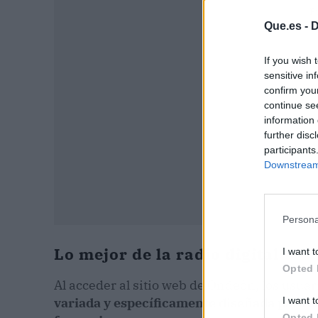
P
Que.es -
D
If you wish 
sensitive in
confirm you
continue se
information 
further disc
participants
Downstream 
Persona
Lo mejor de la radio digital
I want t
Opted 
Al acceder al sitio web de Ondeón, los usua
I want t
variada y específicamente diseñada para sa
Opted 