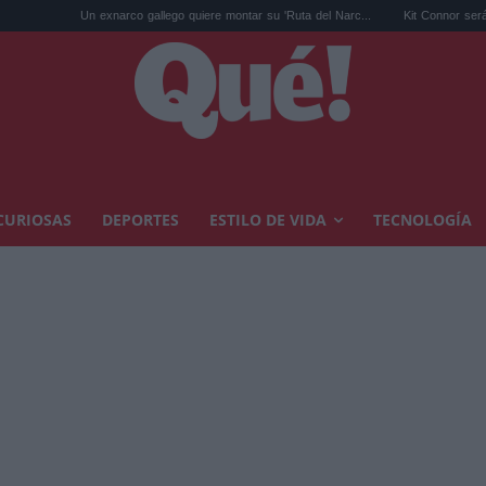
 exnarco gallego quiere montar su 'Ruta del Narc...
Kit Connor será Cíclope en los 
CURIOSAS
DEPORTES
ESTILO DE VIDA
TECNOLOGÍA