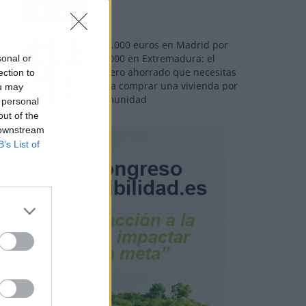
110.000 euros en Madrid por
31.000 en Extremadura: el
sonal or
dinero ahorrado que necesitas
ection to
para comprar una vivienda por
ou may
comunidad
 personal
out of the
 downstream
B’s List of