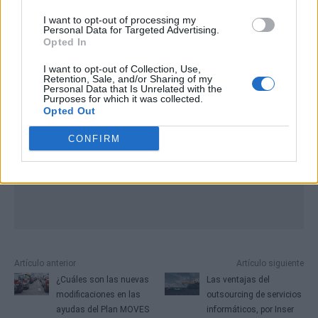
Publicidad
I want to opt-out of processing my
Personal Data for Targeted Advertising.
Opted In
I want to opt-out of Collection, Use,
Retention, Sale, and/or Sharing of my
Personal Data that Is Unrelated with the
Purposes for which it was collected.
Opted Out
CONFIRM
Artículo anterior
Artículo siguiente
¿Cuáles son las nuevas
Las ventajas del
modificaciones en las
outsourcing de servicios
ayudas del Plan MOVES
informáticos, por Inser