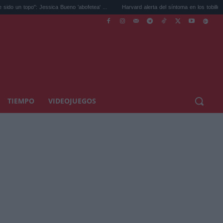
 Jessica Bueno 'abofetea' ...
Harvard alerta del síntoma en los tobillos por el ...
TIEMPO
VIDEOJUEGOS