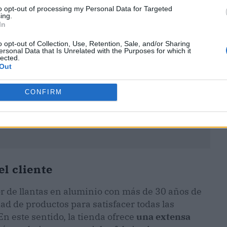
to opt-out of processing my Personal Data for Targeted
ing.
In
o opt-out of Collection, Use, Retention, Sale, and/or Sharing
ersonal Data that Is Unrelated with the Purposes for which it
lected.
Out
CONFIRM
el cliente
r de llantas en aluminio con más de 30 años de
d de productos para satisfacer todas las
En este sentido, la tienda ofrece
una extensa