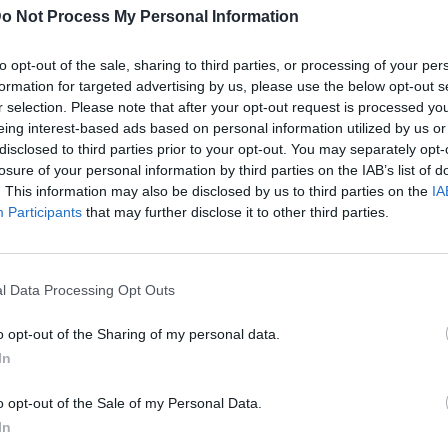
o Not Process My Personal Information
ejemplo,
comprar neumáticos
online
sin la
a empresa vendedora debe ser segura y debe
to opt-out of the sale, sharing to third parties, or processing of your per
n este sentido,
Todo Llantas Shop
es un referent
formation for targeted advertising by us, please use the below opt-out s
e manera
online
.
r selection. Please note that after your opt-out request is processed y
eing interest-based ads based on personal information utilized by us or
disclosed to third parties prior to your opt-out. You may separately opt-
losure of your personal information by third parties on the IAB’s list of
. This information may also be disclosed by us to third parties on the
IA
Participants
that may further disclose it to other third parties.
l Data Processing Opt Outs
o opt-out of the Sharing of my personal data.
In
o opt-out of the Sale of my Personal Data.
In
ublicidad