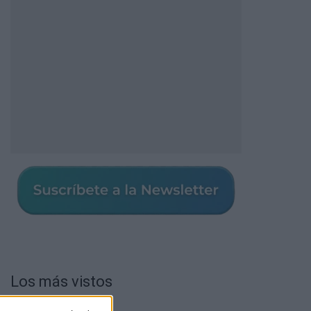
Los más vistos