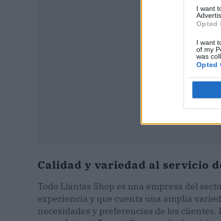
I want 
Advertis
Opted 
I want t
of my P
was col
Opted 
Calidad y variedad al servicio d
Todo Llantas Shop es una empresa del secto
experiencia y que cuenta una amplia varieda
necesidades y preferencias de los clientes. 