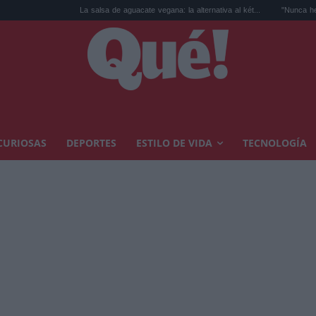
La salsa de aguacate vegana: la alternativa al két...
"Nunca he sido un topo":
CURIOSAS
DEPORTES
ESTILO DE VIDA
TECNOLOGÍA