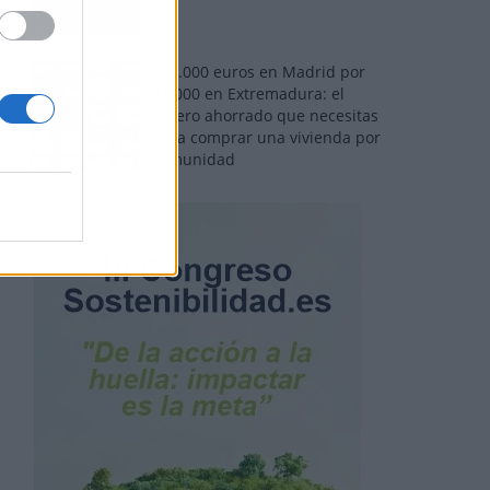
110.000 euros en Madrid por
31.000 en Extremadura: el
dinero ahorrado que necesitas
para comprar una vivienda por
comunidad