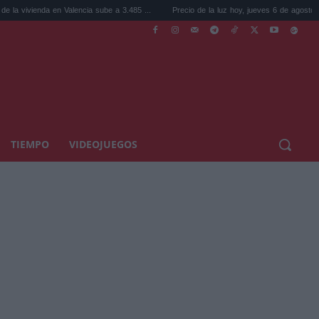
 en Valencia sube a 3.485 ...
Precio de la luz hoy, jueves 6 de agosto: la hora ...
TIEMPO
VIDEOJUEGOS