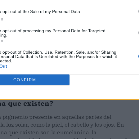
o opt-out of the Sale of my Personal Data.
In
to opt-out of processing my Personal Data for Targeted
ing.
In
o opt-out of Collection, Use, Retention, Sale, and/or Sharing
ersonal Data that Is Unrelated with the Purposes for which it
lected.
Out
CONFIRM
na que existen?
n pigmento presente en aquellas partes del
luz solar, como la piel, el cabello y los ojos. En
ina que existen son la eumelanina, la