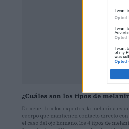
I want t
Opted 
I want 
Advertis
Opted 
I want t
of my P
was col
Opted 
¿Cuáles son los tipos de melani
De acuerdo a los expertos, la melanina es u
cuerpo que mantienen contacto directo con la 
el caso del ojo humano, los 4 tipos de melan