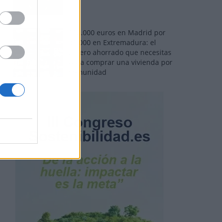
110.000 euros en Madrid por
31.000 en Extremadura: el
dinero ahorrado que necesitas
para comprar una vivienda por
comunidad