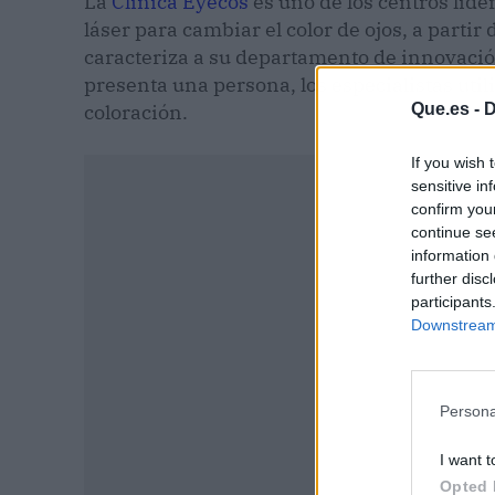
La
Clínica Eyecos
es uno de los centros líd
láser para cambiar el color de ojos, a parti
caracteriza a su departamento de innovació
presenta una persona, los especialistas util
Que.es -
D
coloración.
If you wish 
sensitive in
confirm you
continue se
information 
further disc
participants
Downstream 
Persona
I want t
P
Opted 