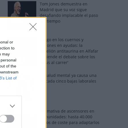
Tom Jones demuestra en
Madrid que su voz sigue
desafiando implacable el paso
del tiempo
Fuego en los cuernos y
sonal or
millones en ayudas: la
ection to
rebelión antitaurina en Alfafar
ou may
enciende el debate sobre los
 personal
'bous al carrer'
out of the
 downstream
La salud mental ya causa una
B’s List of
de cada cinco bajas laborales
Normativa de ascensores en
comunidades: hasta 40.000
euros de coste para adaptarlos