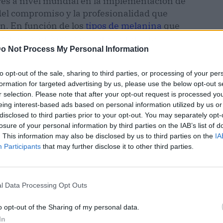
eres a nivel mundial en la implementación de
r del compromiso y la profesionalidad que
n. En función de los
tipos de melanina
que
izan el láser NewEyes para lograr otra
o Not Process My Personal Information
to opt-out of the sale, sharing to third parties, or processing of your per
formation for targeted advertising by us, please use the below opt-out s
r selection. Please note that after your opt-out request is processed y
eing interest-based ads based on personal information utilized by us or
disclosed to third parties prior to your opt-out. You may separately opt-
losure of your personal information by third parties on the IAB’s list of
. This information may also be disclosed by us to third parties on the
IA
Participants
that may further disclose it to other third parties.
l Data Processing Opt Outs
o opt-out of the Sharing of my personal data.
ublicidad
In