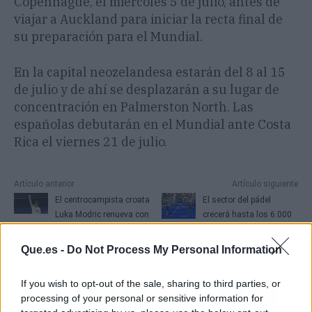
Copenhague, el miércoles 5 de julio, antes de
viajar a Auckland para iniciar la recta final de
su preparación para el Mundial.
En la capital neozelandesa estarán del 8 al 15
de julio y de ahí se desplazarán a su lugar de
concentración en Palmerston North. Las
españolas debutarán en el Mundial ante Costa
Rica el viernes 21 de julio.
Artículo anterior
Artículo siguiente
El centrocampista croata
El sector del pádel
Luka Modric renueva con
crecerá hasta los 6.000
el Real Madrid hasta
millones de euros en
2024
2026
Que.es -
Do Not Process My Personal Information
If you wish to opt-out of the sale, sharing to third parties, or
processing of your personal or sensitive information for