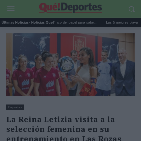
La goma de la nevera: el truco del papel para sabe...
Las 5 mejores playas de For
Últimas Noticias
- Noticias Que!:
Deportes
La Reina Letizia visita a la
selección femenina en su
entrenamiento en Las Rozas