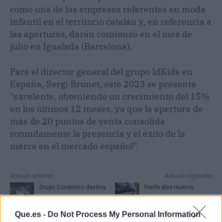
como una de las empresas referentes en moda
infantil en el territorio catalán y, en referencia a
las aperturas, darán comienzo en el mes de
julio en Igualada (Barcelona).
Para el director general del grupo IdKids en
España, Sergi Brunet, este 2023 se presenta
"excelente, obteniendo un crecimiento del 15%
en los últimos 12 meses, ya que la apertura de
más de 20 puntos de venta consolida
rotundamente la presencia y el éxito de la
marca en el mercado español".
Artículo anterior
Artículo siguiente
Grupo Cosentino destina
Renfe abre nuevos
a innovación más del 2%
centros de formación de
de su cifra de ventas
maquinistas en
Que.es -
Do Not Process My Personal Information
Zaragoza, Oviedo y