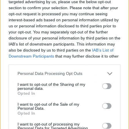
targeted advertising by us, please use the below opt-out
section to confirm your selection. Please note that after your
opt-out request is processed you may continue seeing
interest-based ads based on personal information utilized by
us or personal information disclosed to third parties prior to
your opt-out. You may separately opt-out of the further
disclosure of your personal information by third parties on the
IAB’s list of downstream participants. This information may
also be disclosed by us to third parties on the
IAB’s List of
Downstream Participants
that may further disclose it to other
third parties.
El método de la psicoterapeuta, en el caso de los
vínculos amorosos, busca
explorar las
Personal Data Processing Opt Outs
creencias de cada integrante acerca de lo que
I want to opt-out of the Sharing of my
implica ser una pareja
– desmitifica cualquier
personal data.
Opted In
ideal – y rescata los rasgos personales
constructivos que podrían afianzar a futuro el
I want to opt-out of the Sale of my
Personal Data.
nexo.
Opted In
Además de las citas presenciales, en
I want to opt-out of processing my
Personal Data for Targeted Advertising.