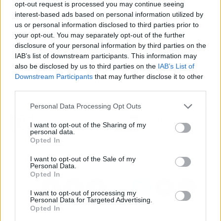
Cuando se trata de tecnología de localización
opt-out request is processed you may continue seeing
interest-based ads based on personal information utilized by
GPS para el control de maquinaria agrícola,
us or personal information disclosed to third parties prior to
Satelicon se alza como una de las mejores
your opt-out. You may separately opt-out of the further
alternativas del mercado. Sus soluciones
disclosure of your personal information by third parties on the
ayudan a las empresas a mantener protegidos
IAB’s list of downstream participants. This information may
sus vehículos y activos, aumentando así su
also be disclosed by us to third parties on the
IAB’s List of
Downstream Participants
that may further disclose it to other
eficiencia y competitividad.
third parties.
Personal Data Processing Opt Outs
Artículo anterior
Artículo siguiente
Descubrir la importancia
¿Cuál es la mejor web
I want to opt-out of the Sharing of my
del big data con el
agroalimentaria de
personal data.
Opted In
máster ofrecido por
2022?
Digital Age University
I want to opt-out of the Sale of my
Personal Data.
Opted In
I want to opt-out of processing my
Personal Data for Targeted Advertising.
Opted In