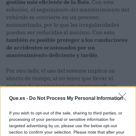
gestión más eficiente de la flota
. Con esta
solución, el seguimiento del mantenimiento del
vehículo se convierte en un proceso
automatizado, por lo que las irregularidades
pueden ser reducidas al mínimo. Con esto,
también es posible proteger a los conductores
de accidentes ocasionados por un
mantenimiento deficiente y tardío
.
Por otro lado, el uso del sistema implica un
ahorro de tiempo, al no tener que llevar el
registro de mantenimiento programado en
papel, lo cual resulta muy engorroso. Además,
Que.es -
Do Not Process My Personal Information
se minimiza la probabilidad de cometer errores
que conduzcan a un mantenimiento atrasado,
If you wish to opt-out of the sale, sharing to third parties, or
la interrupción en el negocio y gastos
processing of your personal or sensitive information for
imprevistos en reparaciones.
targeted advertising by us, please use the below opt-out
section to confirm your selection. Please note that after your