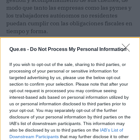
modo que tanto las empresas como las pymes y
los trabajadores autónomos no residentes
puedan cumplir con las obligaciones fiscales en
tiempo y forma.
Que.es -
Do Not Process My Personal Information
If you wish to opt-out of the sale, sharing to third parties, or
processing of your personal or sensitive information for
targeted advertising by us, please use the below opt-out
section to confirm your selection. Please note that after your
opt-out request is processed you may continue seeing
interest-based ads based on personal information utilized by
us or personal information disclosed to third parties prior to
your opt-out. You may separately opt-out of the further
disclosure of your personal information by third parties on the
IAB’s list of downstream participants. This information may
also be disclosed by us to third parties on the
IAB’s List of
Publicidad
Downstream Participants
that may further disclose it to other