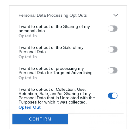
third parties.
Personal Data Processing Opt Outs
I want to opt-out of the Sharing of my
personal data.
Opted In
I want to opt-out of the Sale of my
Personal Data.
Opted In
I want to opt-out of processing my
Personal Data for Targeted Advertising.
Opted In
I want to opt-out of Collection, Use,
Retention, Sale, and/or Sharing of my
Personal Data that Is Unrelated with the
Purposes for which it was collected.
Artículo anterior
Artículo siguiente
Opted Out
Pagus Pasta y Grill, un
El enfoque del nuevo
restaurante italiano que
proyecto de voluntariado
CONFIRM
dispone de carne fresca
del Centro Osteopático
en Madrid
TEM