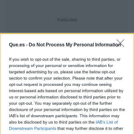
Publicidad
Que.es -
Do Not Process My Personal Information
If you wish to opt-out of the sale, sharing to third parties, or
processing of your personal or sensitive information for
targeted advertising by us, please use the below opt-out
section to confirm your selection. Please note that after your
opt-out request is processed you may continue seeing
interest-based ads based on personal information utilized by
us or personal information disclosed to third parties prior to
your opt-out. You may separately opt-out of the further
disclosure of your personal information by third parties on the
Por otra parte, los
libros de mantenimiento y
IAB’s list of downstream participants. This information may
also be disclosed by us to third parties on the
IAB’s List of
revisiones
sirven como si fueran un historial
Downstream Participants
that may further disclose it to other
clínico de un coche. Por lo tanto, es importante