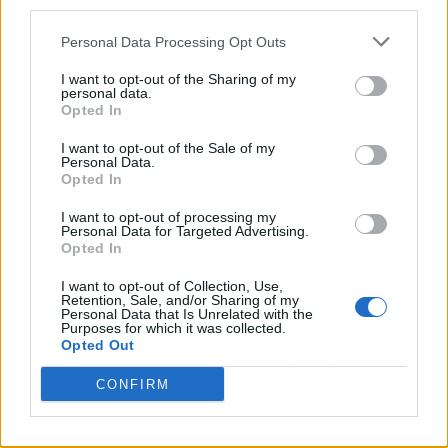
third parties.
revisar estos documentos antes de tomar una
decisión, sobre todo si se trata de un automóvil
Personal Data Processing Opt Outs
con requisitos de mantenimiento estrictos o
I want to opt-out of the Sharing of my
con mecánicas delicadas.
personal data.
Opted In
Con el apoyo de la marca especializada en
I want to opt-out of the Sale of my
compraventa de coches Radikal Cars, de la
Personal Data.
Opted In
empresa Radikal World, es posible disponer de
un servicio de asesoramiento y gestión integral
I want to opt-out of processing my
Personal Data for Targeted Advertising.
para adquirir un automóvil de lujo.
Opted In
I want to opt-out of Collection, Use,
Retention, Sale, and/or Sharing of my
Artículo anterior
Artículo siguiente
Personal Data that Is Unrelated with the
Disfrutar de Ibiza
Elegir el skate eléctrico
Purposes for which it was collected.
Opted Out
durante el verano con
indicado con Tomahawk
algunas actividades
Skateboards
CONFIRM
muy recomendadas, con
Float Your Boat