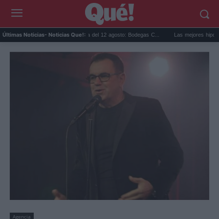
Eclipse solar en Cariñena del 12 agosto: Bodegas C...
Las mejores hipotecas d
Últimas Noticias
- Noticias Que!:
Agencia