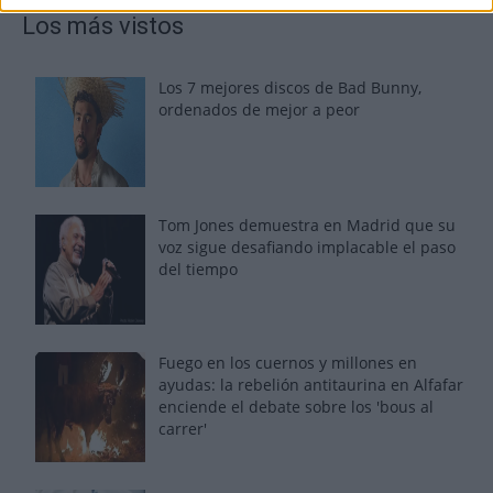
Los más vistos
Los 7 mejores discos de Bad Bunny,
ordenados de mejor a peor
Tom Jones demuestra en Madrid que su
voz sigue desafiando implacable el paso
del tiempo
Fuego en los cuernos y millones en
ayudas: la rebelión antitaurina en Alfafar
enciende el debate sobre los 'bous al
carrer'