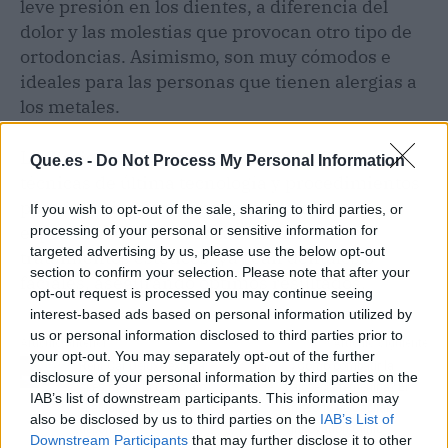
leve presión en los dientes, a diferencia del
dolor y las molestias que provocan otro tipo de
ortodoncias. Asimismo, son muy cómodos e
ideales para las personas que tienen alergias a
los metales.
La Clínica MG Dental destaca por utilizar
Que.es -
Do Not Process My Personal Information
técnicas de última tecnología y procedimientos
poco invasivos, y cuenta con profesionales
If you wish to opt-out of the sale, sharing to third parties, or
especializados en realizar distintos
processing of your personal or sensitive information for
targeted advertising by us, please use the below opt-out
tratamientos estéticos, ya sean dentales o
section to confirm your selection. Please note that after your
faciales, asegurando óptimos resultados.
opt-out request is processed you may continue seeing
interest-based ads based on personal information utilized by
us or personal information disclosed to third parties prior to
Artículo anterior
Artículo siguiente
your opt-out. You may separately opt-out of the further
Rent Car Deluxe explica
¿Cómo combatir la
disclosure of your personal information by third parties on the
si es mejor la compra o
alopecia femenina? El
IAB’s list of downstream participants. This information may
el alquiler de coches
método de Capilar
also be disclosed by us to third parties on the
IAB’s List of
deportivos
Innovation Clinic
Downstream Participants
that may further disclose it to other