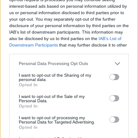
jardín estilo galleta, se fabrican en polipiel
interest-based ads based on personal information utilized by
us or personal information disclosed to third parties prior to
estampada y con relleno de espuma de alta
your opt-out. You may separately opt-out of the further
densidad. Son fácilmente apilables y se
disclosure of your personal information by third parties on the
caracterizan por ser duraderos, versátiles,
IAB’s list of downstream participants. This information may
confortables y decorativos tanto para
also be disclosed by us to third parties on the
IAB’s List of
mobiliarios de jardines, porches o terrazas.
Downstream Participants
that may further disclose it to other
third parties.
Los
puffs
que comercializa Sokios en su web, se
Personal Data Processing Opt Outs
adaptan a la decoración de una terraza, salón o
I want to opt-out of the Sharing of my
un área de juegos. Están confeccionados en
personal data.
tejido estampado sobre poli-piel para que
Opted In
resistan a la intemperie y con mullido relleno
I want to opt-out of the Sale of my
de bolitas de poliestireno.
Este material es 100
Personal Data.
Opted In
% hipoalergénico, antifúngico y resistente a la
humedad; además se ajusta al cuerpo al
I want to opt-out of processing my
momento de sentarse.
Personal Data for Targeted Advertising.
Opted In