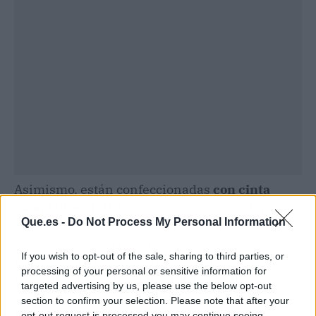
Asimismo, están confeccionadas
con cinta
smart tape
multifunción
que resulta adaptable
Que.es -
Do Not Process My Personal Information
a cualquier sistema de barra de cortina, sea riel,
ollados o pasabarras. Incluso son de fácil
If you wish to opt-out of the sale, sharing to third parties, or
mantenimiento y los ganchos para adaptarla
processing of your personal or sensitive information for
pueden conseguirse en la misma tienda.
targeted advertising by us, please use the below opt-out
section to confirm your selection. Please note that after your
Los cojines cuadrados para silla de terraza o
opt-out request is processed you may continue seeing