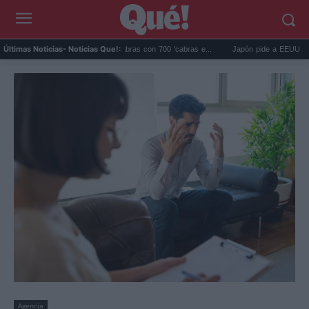
alápagos eliminó 140.000 cabras con 700 'cabras e...
Japón pide a EEUU que deje d
Últimas Noticias
- Noticias Que!:
Agencia