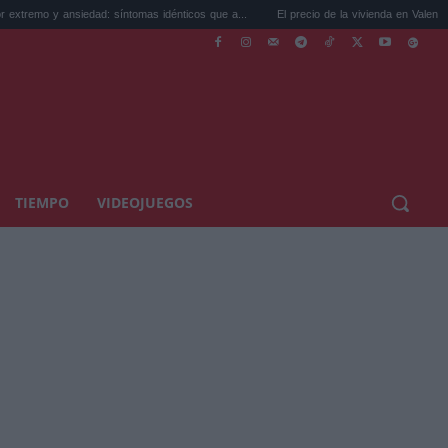
 ansiedad: síntomas idénticos que a...
El precio de la vivienda en Valencia sube a 3.4
TIEMPO
VIDEOJUEGOS