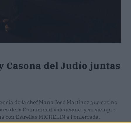
y Casona del Judío juntas
encia de la chef María José Martínez que cocinó
res de la Comunidad Valenciana, y su siempre
cena con Estrellas MICHELIN a Ponferrada.