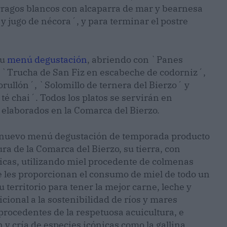
rragos blancos con alcaparra de mar y bearnesa
 y jugo de nécora´, y para terminar el postre
su
menú degustación
, abriendo con `Panes
n `Trucha de San Fiz en escabeche de codorniz´,
rullón´, `Solomillo de ternera del Bierzo´ y
té chai´. Todos los platos se servirán en
elaborados en la Comarca del Bierzo.
n nuevo menú degustación de temporada producto
ura de la Comarca del Bierzo, su tierra, con
icas, utilizando miel procedente de colmenas
e les proporcionan el consumo de miel de todo un
territorio para tener la mejor carne, leche y
ional a la sostenibilidad de ríos y mares
rocedentes de la respetuosa acuicultura, e
y cría de especies icónicas como la gallina