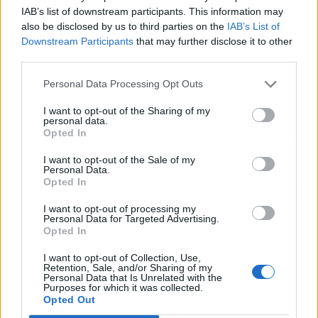
IAB’s list of downstream participants. This information may
also be disclosed by us to third parties on the
IAB’s List of
Downstream Participants
that may further disclose it to other
third parties.
Personal Data Processing Opt Outs
Cada uno de estos cosméticos es ideal para
I want to opt-out of the Sharing of my
prevenir y tratar manchas
localizadas o
personal data.
Opted In
dispersas, y están formulados para todo tipo de
pieles, ya sea seca, grasa o mixta.
I want to opt-out of the Sale of my
Personal Data.
Opted In
Finalmente, la constancia es clave, por lo que es
importante emplear una rutina
I want to opt-out of processing my
Personal Data for Targeted Advertising.
despigmentante adecuada para cada tipo de
Opted In
piel y mancha todos los días, para evitar que las
I want to opt-out of Collection, Use,
manchas oscuras en la piel se intensifiquen
Retention, Sale, and/or Sharing of my
debido a la exposición solar.
Personal Data that Is Unrelated with the
Purposes for which it was collected.
Opted Out