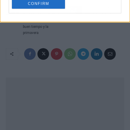
Artículo anterior
Artículo siguiente
CONFIRM
Jamones ibéricos
Localizador GPS para
Reygon son el aperitivo
proteger vehículos y
ideal para la llegada del
activos, con Satelicon
buen tiempo y la
primavera