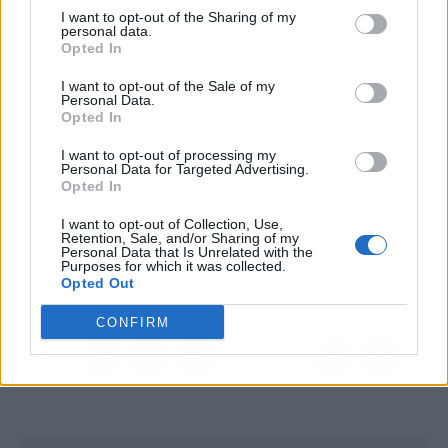
I want to opt-out of the Sharing of my
personal data.
Opted In
I want to opt-out of the Sale of my
Personal Data.
Opted In
I want to opt-out of processing my
Personal Data for Targeted Advertising.
Opted In
Artículo anterior
Artículo siguiente
Proteger la piel del sol y
Carlos Augusto presenta
I want to opt-out of Collection, Use,
Retention, Sale, and/or Sharing of my
las manchas con los
'Yo tengo respuestas',
Personal Data that Is Unrelated with the
productos naturales de
obra publicada por
Purposes for which it was collected.
Opted Out
Mi Rebotica
Letrame Grupo Editorial
CONFIRM