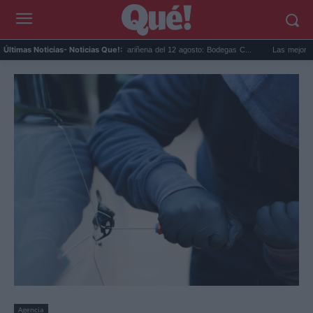
i...
Eclipse solar en Cariñena del 12 agosto: Bodegas C...
Las mejores hipotec
Últimas Noticias
- Noticias Que!:
Agencia