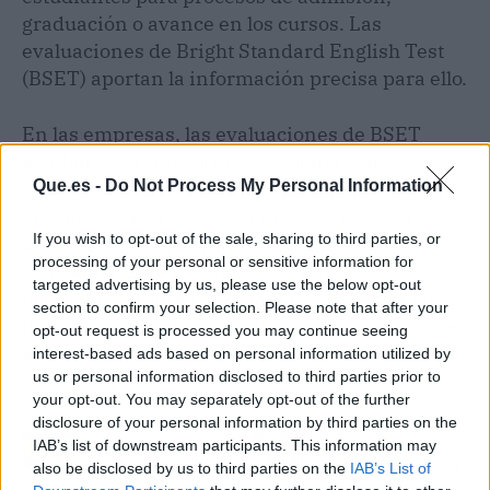
graduación o avance en los cursos. Las
evaluaciones de Bright Standard English Test
(BSET) aportan la información precisa para ello.
En las empresas, las evaluaciones de BSET
ayudan a garantizar que se cuenta con los
colaboradores necesarios para que la
Que.es -
Do Not Process My Personal Information
organización crezca. Con pruebas como la
If you wish to opt-out of the sale, sharing to third parties, or
English Test C1, se puede asegurar la
processing of your personal or sensitive information for
contratación de los empleados con las
targeted advertising by us, please use the below opt-out
habilidades requeridas para desempeñar sus
section to confirm your selection. Please note that after your
funciones. También resultan útiles a la hora de
opt-out request is processed you may continue seeing
evaluar promociones dentro de la compañía.
interest-based ads based on personal information utilized by
us or personal information disclosed to third parties prior to
your opt-out. You may separately opt-out of the further
Artículo anterior
Artículo siguiente
disclosure of your personal information by third parties on the
Aragaza, un espacio en
Novedades para eventos
IAB’s list of downstream participants. This information may
Barcelona para ir a la
y actividades lúdicas de
also be disclosed by us to third parties on the
IAB’s List of
última moda
la mano de QUALO