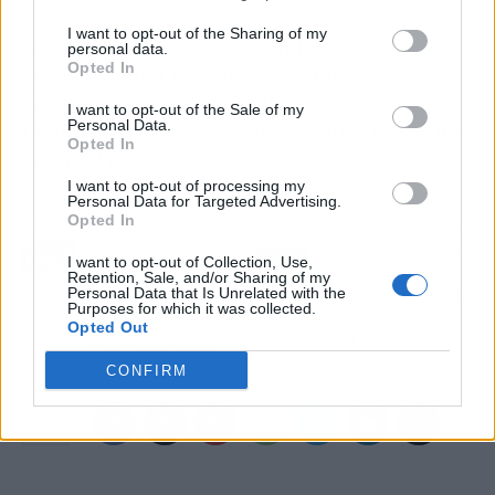
I want to opt-out of the Sharing of my
Nakerband ayuda a los organizadores de
personal data.
Opted In
eventos a tener un completo control de su
negocio, además de permitir que la gestión sea
I want to opt-out of the Sale of my
Personal Data.
rápida y sencilla. Es posible hacerles llegar una
Opted In
solicitud por medio de su sitio web.
I want to opt-out of processing my
Personal Data for Targeted Advertising.
Opted In
Artículo anterior
Artículo siguiente
EntrenadorTV; la app
La elección de la nueva
I want to opt-out of Collection, Use,
revolucionaria que está
presidenta de ASEME, la
Retention, Sale, and/or Sharing of my
Personal Data that Is Unrelated with the
transformando la
Asociación Española de
Purposes for which it was collected.
preparación de las
Mujeres Empresarias,
Opted Out
oposiciones de RTVE
Gricell Garrido Colón
CONFIRM