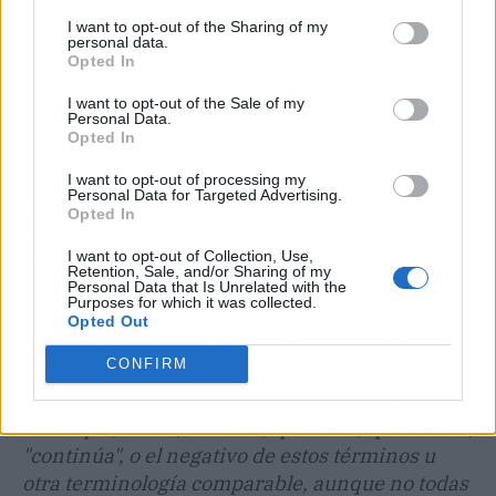
emergencias de salud pública; la aspiración de
I want to opt-out of the Sharing of my
Moderna de desarrollar tratamientos o vacunas
personal data.
Opted In
contra el VIH, el Zika, el Ébola y otros patógenos
de salud pública; la capacidad de la plataforma
I want to opt-out of the Sale of my
Personal Data.
de ARNm de Moderna para responder a futuras
Opted In
epidemias; la inversión extranjera en el sector
sanitario de Kenia; las ventajas de hacer
I want to opt-out of processing my
Personal Data for Targeted Advertising.
negocios en una Zona Económica Especial de
Opted In
Kenia; y los planes de Moderna de establecer
I want to opt-out of Collection, Use,
instalaciones de fabricación en Estados Unidos,
Retention, Sale, and/or Sharing of my
Canadá, Reino Unido y Australia. En algunos
Personal Data that Is Unrelated with the
Purposes for which it was collected.
casos, las declaraciones prospectivas pueden
Opted Out
identificarse por terminología como "hará",
CONFIRM
"puede", "debería", "podría", "espera",
"pretende", "planea", "tiene como objetivo",
"anticipa", "cree", "estima", "predice", "potencial",
"continúa", o el negativo de estos términos u
otra terminología comparable, aunque no todas