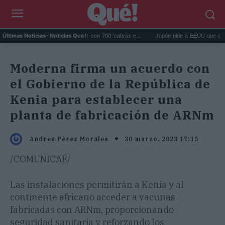
 eliminó 140.000 cabras con 700 'cabras e...
Japón pide a EEUU que deje de usar a
Últimas Noticias
- Noticias Que!:
Moderna firma un acuerdo con
el Gobierno de la República de
Kenia para establecer una
planta de fabricación de ARNm
30 marzo, 2023 17:15
Andrea Pérez Morales
/COMUNICAE/
Las instalaciones permitirán a Kenia y al
continente africano acceder a vacunas
fabricadas con ARNm, proporcionando
seguridad sanitaria y reforzando los