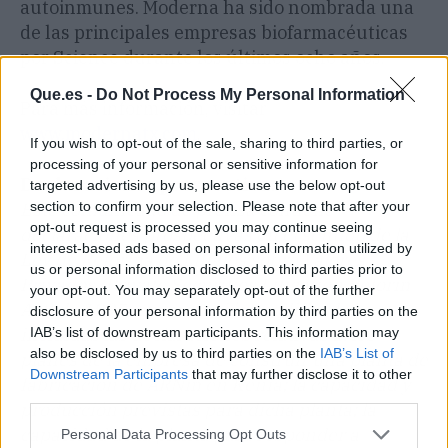
autoinmunes. Moderna ha sido nombrada una
de las principales empresas biofarmacéuticas
por Science durante los últimos ocho años.
Que.es -
Do Not Process My Personal Information
Para más información, visitar
www.modernatx.com
.
If you wish to opt-out of the sale, sharing to third parties, or
processing of your personal or sensitive information for
Declaraciones prospectivas
targeted advertising by us, please use the below opt-out
section to confirm your selection. Please note that after your
Este comunicado de prensa contiene
opt-out request is processed you may continue seeing
declaraciones prospectivas en el sentido de la
interest-based ads based on personal information utilized by
Ley de Reforma de Litigios sobre Valores
us or personal information disclosed to third parties prior to
Privados (Private Securities Litigation Reform
your opt-out. You may separately opt-out of the further
Act) de 1995, en su versión modificada,
disclosure of your personal information by third parties on the
incluidas las declaraciones relativas a: los
IAB’s list of downstream participants. This information may
also be disclosed by us to third parties on the
IAB’s List of
planes de la empresa de construir una planta de
Downstream Participants
that may further disclose it to other
fabricación de ARNm en Kenia; la capacidad y
third parties.
producción previstas para dicha planta; la
capacidad de la planta para responder a
Personal Data Processing Opt Outs