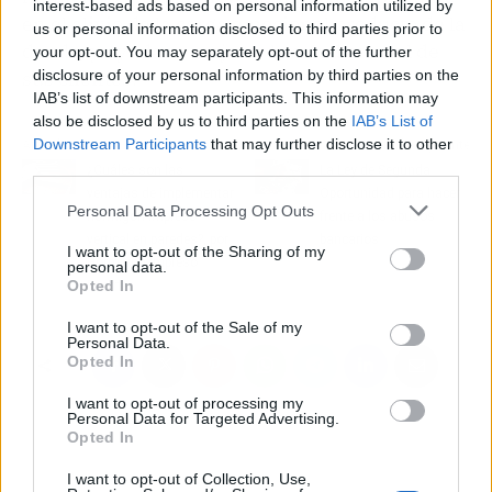
interest-based ads based on personal information utilized by
en el alivio de la carga emocional producto de la
us or personal information disclosed to third parties prior to
deuda, y ayudar a mejorar la salud mental de
your opt-out. You may separately opt-out of the further
sus clientes.
disclosure of your personal information by third parties on the
IAB’s list of downstream participants. This information may
also be disclosed by us to third parties on the
IAB’s List of
Downstream Participants
that may further disclose it to other
Artículo anterior
Artículo siguiente
third parties.
¿Cuáles son las
La Ley de Segunda
ventajas de implementar
Oportunidad para hacer
Personal Data Processing Opt Outs
hormigón impreso
frente a los abusos
vertical en paredes?, por
bancarios
I want to opt-out of the Sharing of my
Hormigón Impreso
personal data.
Opted In
Enemar
I want to opt-out of the Sale of my
Personal Data.
Opted In
I want to opt-out of processing my
Personal Data for Targeted Advertising.
Opted In
I want to opt-out of Collection, Use,