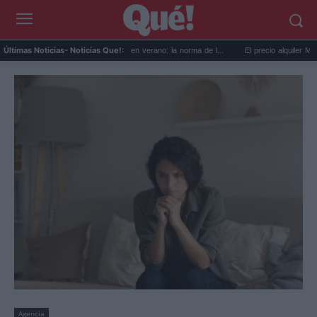
Viajar con perro en coche en verano: la norma de l...
El precio alquiler Mérida su
Últimas Noticias
- Noticias Que!:
Agencia