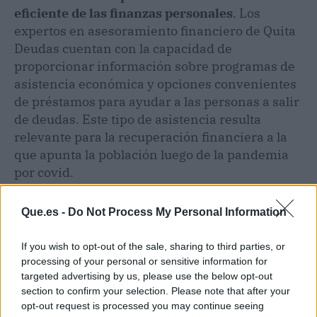
eficiente de las finanzas personales
. Los
expertos en asesoramiento financiero de Quita
Deudas cuentan con la capacidad de
proporcionar información sobre programas de
asistencia económica y opciones convenientes
de préstamos para ayudar a las personas a salir
de deudas. Este tipo de asistencia resulta
relevante para la recuperación financiera a la
que apunta la población luego de la pandemia
por covid.
La elevada inflación y la subida de los tipos de
Que.es -
Do Not Process My Personal Information
interés complica cada vez más la situación del
millón y medio de familias españolas que se
If you wish to opt-out of the sale, sharing to third parties, or
consideran altamente endeudadas, ya que
processing of your personal or sensitive information for
targeted advertising by us, please use the below opt-out
destinan más del 40 % de sus ingresos al pago
section to confirm your selection. Please note that after your
de deudas. En este contexto, el asesoramiento
opt-out request is processed you may continue seeing
financiero puede tener un impacto importante