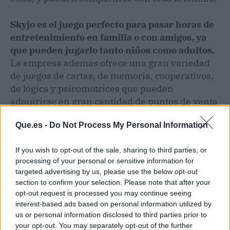
Skyjo es el juego perfecto para pasar horas de
entretenimiento en familia o con amigos, ya
que pueden jugarlo tanto niños como adultos.
La empresa además ofrece una gran variedad
de juegos de cartas, de memoria, cooperativos,
de lógica y psicomotrices que pueden
adquirirse en gran cantidad de puntos de venta
a nivel nacional.
Que.es -
Do Not Process My Personal Information
Cada uno de estos juegos se puede buscar y
If you wish to opt-out of the sale, sharing to third parties, or
analizar a través de la página
web
de Lúdilo, en
processing of your personal or sensitive information for
donde se encuentran organizados por edad,
targeted advertising by us, please use the below opt-out
tipo de juego o colección temática. Además,
section to confirm your selection. Please note that after your
todos ellos ofrecen una experiencia con sello
opt-out request is processed you may continue seeing
propio, diseñada para fomentar el aprendizaje
interest-based ads based on personal information utilized by
us or personal information disclosed to third parties prior to
de los más pequeños a través de la diversión y
your opt-out. You may separately opt-out of the further