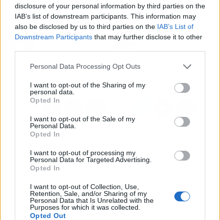
la convivencia familiar.
disclosure of your personal information by third parties on the
IAB’s list of downstream participants. This information may
also be disclosed by us to third parties on the
IAB’s List of
Artículo anterior
Artículo siguiente
Downstream Participants
that may further disclose it to other
Escuchar la emoción
Clínica de la Ansiedad
third parties.
que transmiten los
se ocupa del tratamiento
poemas con los
psicológico de la
Personal Data Processing Opt Outs
podcasts de Paty Liñán
ansiedad
I want to opt-out of the Sharing of my
personal data.
Opted In
I want to opt-out of the Sale of my
Personal Data.
Opted In
I want to opt-out of processing my
Personal Data for Targeted Advertising.
Opted In
I want to opt-out of Collection, Use,
Retention, Sale, and/or Sharing of my
Personal Data that Is Unrelated with the
Purposes for which it was collected.
Opted Out