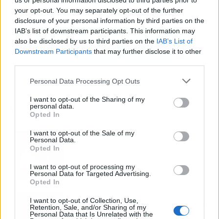
us or personal information disclosed to third parties prior to
your opt-out. You may separately opt-out of the further
disclosure of your personal information by third parties on the
IAB’s list of downstream participants. This information may
also be disclosed by us to third parties on the
IAB’s List of
Downstream Participants
that may further disclose it to other
third parties.
Personal Data Processing Opt Outs
I want to opt-out of the Sharing of my
Los más vistos
personal data.
Opted In
I want to opt-out of the Sale of my
Tom Jones demuestra en Madrid que su
Personal Data.
voz sigue desafiando implacable el paso
Opted In
del tiempo
I want to opt-out of processing my
Personal Data for Targeted Advertising.
Opted In
Fuego en los cuernos y millones en
I want to opt-out of Collection, Use,
ayudas: la rebelión antitaurina en Alfafar
Retention, Sale, and/or Sharing of my
Personal Data that Is Unrelated with the
enciende el debate sobre los 'bous al