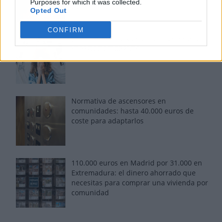
Purposes for which it was collected.
carrer'
Opted Out
CONFIRM
La salud mental ya causa una de cada
cinco bajas laborales
Normativa de ascensores en
comunidades: hasta 40.000 euros de
coste para adaptarlos
110.000 euros en Madrid por 31.000 en
Extremadura: el dinero ahorrado que
necesitas para comprar una vivienda por
comunidad