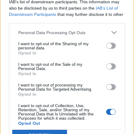
IAB’s list of downstream participants. This information may
also be disclosed by us to third parties on the
IAB’s List of
Downstream Participants
that may further disclose it to other
third parties.
Personal Data Processing Opt Outs
I want to opt-out of the Sharing of my
personal data.
Opted In
I want to opt-out of the Sale of my
Personal Data.
Opted In
Con la plataforma de
device management
I want to opt-out of processing my
Applivery, las empresas pueden ejercer una
Personal Data for Targeted Advertising.
Opted In
mejor gestión de sus dispositivos corporativos
y sus aplicaciones
. Esto resulta beneficioso y
I want to opt-out of Collection, Use,
más seguro, tanto para los empleados como
Retention, Sale, and/or Sharing of my
Personal Data that Is Unrelated with the
para las compañías.
Purposes for which it was collected.
Opted Out