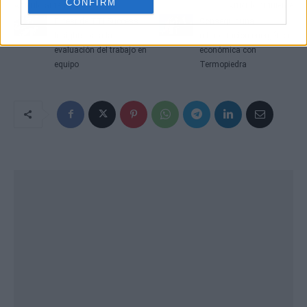
CONFIRM
Artículo anterior
Artículo siguiente
El test de TTI Success
Conseguir una
Insights para la
rehabilitación energética
evaluación del trabajo en
económica con
equipo
Termopiedra