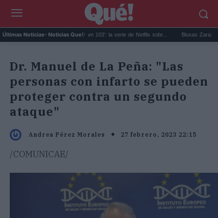
.
'Bomba en el Pan Am 103': la serie de Netflix sobr...
Blusas Zara: cinco diseño
Últimas Noticias
- Noticias Que!:
Dr. Manuel de La Peña: "Las
personas con infarto se pueden
proteger contra un segundo
ataque"
27 febrero, 2023 22:15
Andrea Pérez Morales
/COMUNICAE/