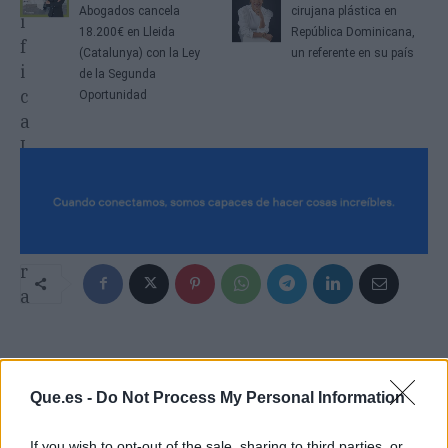
Abogados cancela
cirujana plástica en
18.200€ en Lleida
República Dominicana,
(Catalunya) con la Ley
un referente en su país
de la Segunda
Oportunidad
Que.es -
Do Not Process My Personal Information
If you wish to opt-out of the sale, sharing to third parties, or