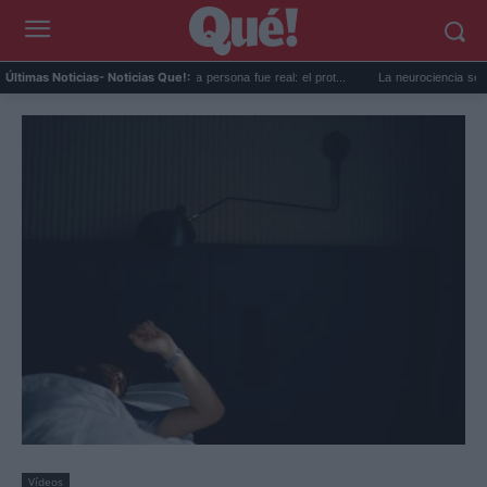
Demon's Souls en primera persona fue real: el prot...
La neurociencia se rinde al
Últimas Noticias
- Noticias Que!:
Vídeos