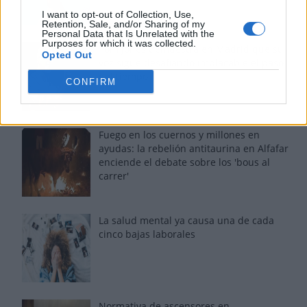
I want to opt-out of Collection, Use,
Retention, Sale, and/or Sharing of my
Personal Data that Is Unrelated with the
Purposes for which it was collected.
Tom Jones demuestra en Madrid que su
Opted Out
voz sigue desafiando implacable el paso
del tiempo
CONFIRM
Fuego en los cuernos y millones en
ayudas: la rebelión antitaurina en Alfafar
enciende el debate sobre los 'bous al
carrer'
La salud mental ya causa una de cada
cinco bajas laborales
Normativa de ascensores en