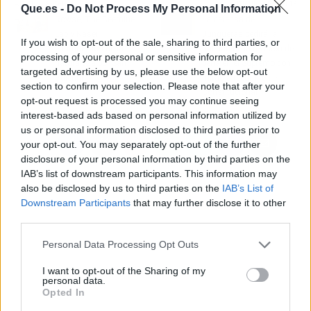
Artículo anterior
Artículo siguiente
Que.es -
Do Not Process My Personal Information
Rowse, The Beemine
La defensa de
Lab y Nasei,
Junqueras pedirá la
If you wish to opt-out of the sale, sharing to third parties, or
enamorados de la
nulidad de la revisión de
processing of your personal or sensitive information for
naturaleza por San
pena en el Supremo con
targeted advertising by us, please use the below opt-out
Valentín
miras a recurrir en el
section to confirm your selection. Please note that after your
Constitucional
opt-out request is processed you may continue seeing
interest-based ads based on personal information utilized by
us or personal information disclosed to third parties prior to
your opt-out. You may separately opt-out of the further
disclosure of your personal information by third parties on the
IAB’s list of downstream participants. This information may
also be disclosed by us to third parties on the
IAB’s List of
Downstream Participants
that may further disclose it to other
third parties.
Personal Data Processing Opt Outs
I want to opt-out of the Sharing of my
personal data.
Opted In