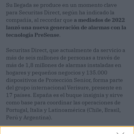
Su llegada se produce en un momento clave
para Securitas Direct, según ha indicado la
compañía, al recordar que
a mediados de 2022
lanzó una nueva generación de alarmas con la
tecnología PreSense
.
Securitas Direct, que actualmente da servicio a
más de seis millones de personas a través de
más de 1,8 millones de alarmas instaladas en
hogares y pequeños negocios y 135.000
dispositivos de Protección Senior, forma parte
del grupo internacional Verisure, presente en
17 países. España es el buque insignia y sirve
como base para coordinar las operaciones de
Portugal, Italia y Latinoamérica (Chile, Brasil,
Perú y Argentina).