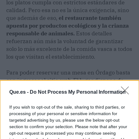
los platos cumpla con estrictos estándares de
calidad. Pero esa no es la única exigencia, sino
que además de eso,
el restaurante también
apuesta por productos ecológicos y la crianza
responsable de animales.
Estos detalles
refuerzan aún más la voluntad de garantizar
solo lo más excelente de la comida vasca a todos
los que visitan el establecimiento.
Para poder reservar una mesa en Órdago basta
con ingresar al sitio
web
. El lugar dispone de
una página donde dan a conocer de primera
Que.es -
Do Not Process My Personal Information
mano toda la carta con fotos reales de sus
preparaciones. También se puede reservar
If you wish to opt-out of the sale, sharing to third parties, or
fácilmente de manera
online
, o llamar al
processing of your personal or sensitive information for
número de teléfono que está allí disponible.
targeted advertising by us, please use the below opt-out
section to confirm your selection. Please note that after your
opt-out request is processed you may continue seeing
En definitiva, Órdago es un restaurante que