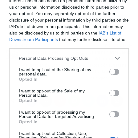
interest-based ads based on personal information utilized by
ofrece platos cuidados al milímetro con el
us or personal information disclosed to third parties prior to
objetivo de deleitar a los clientes y que
your opt-out. You may separately opt-out of the further
obtengan una experiencia con la cocina
disclosure of your personal information by third parties on the
tradicional vasca inolvidable.
IAB’s list of downstream participants. This information may
also be disclosed by us to third parties on the
IAB’s List of
Downstream Participants
that may further disclose it to other
Artículo anterior
Artículo siguiente
third parties.
Curso de gestión de
La artista Martha Sáenz
Personal Data Processing Opt Outs
equipos para fomentar la
participa a una
felicidad en el grupo de
exposición surrealista
I want to opt-out of the Sharing of my
trabajo, con Javier
dedicada a Leonora
personal data.
Ortego
Carrington
Opted In
I want to opt-out of the Sale of my
Personal Data.
Opted In
I want to opt-out of processing my
Personal Data for Targeted Advertising.
Opted In
I want to opt-out of Collection, Use,
Retention, Sale, and/or Sharing of my