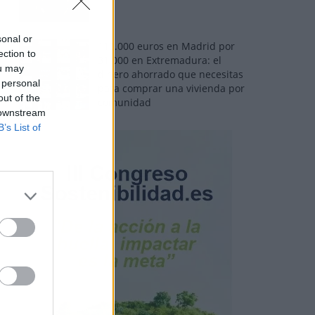
sonal or
110.000 euros en Madrid por
ection to
31.000 en Extremadura: el
ou may
dinero ahorrado que necesitas
 personal
para comprar una vivienda por
out of the
comunidad
 downstream
B’s List of