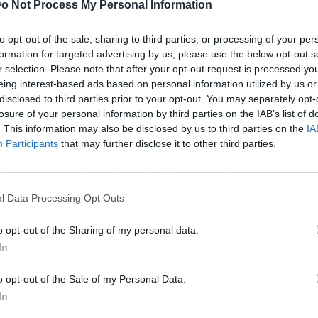
o Not Process My Personal Information
to opt-out of the sale, sharing to third parties, or processing of your per
formation for targeted advertising by us, please use the below opt-out s
r selection. Please note that after your opt-out request is processed y
eing interest-based ads based on personal information utilized by us or
disclosed to third parties prior to your opt-out. You may separately opt-
losure of your personal information by third parties on the IAB’s list of
. This information may also be disclosed by us to third parties on the
IA
alista en todo tipo de sistemas capilares, ofrece
Participants
that may further disclose it to other third parties.
 capilares
. Estas formaciones impartidas vía
fesionales que quieran ofrecer nuevos servicios
bargo, también están disponibles para cualquier
l Data Processing Opt Outs
tos y trabajar por cuenta propia para tener un
o opt-out of the Sharing of my personal data.
In
rmación en un sector sin
o opt-out of the Sale of my Personal Data.
In
an porcentaje de la población española. Esto ha