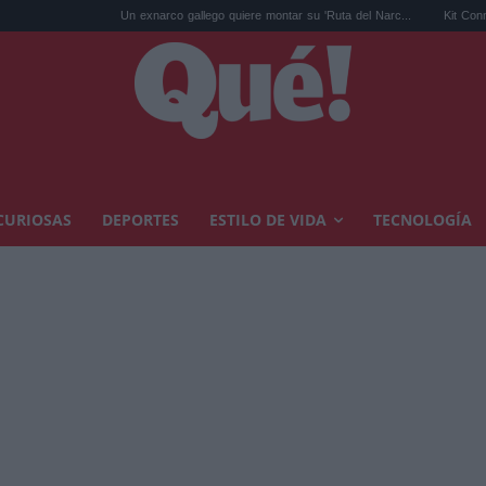
Un exnarco gallego quiere montar su 'Ruta del Narc...
Kit Connor será Cíclo
CURIOSAS
DEPORTES
ESTILO DE VIDA
TECNOLOGÍA