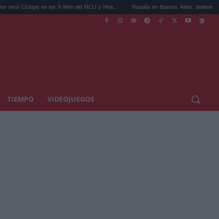
pe en los X-Men del MCU y Hea...
Rosalía en Buenos Aires: detiene el tráfico y se s..
TIEMPO
VIDEOJUEGOS