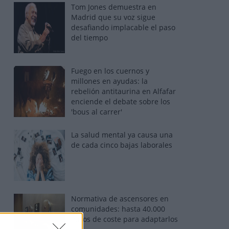
Tom Jones demuestra en
Madrid que su voz sigue
desafiando implacable el paso
del tiempo
Fuego en los cuernos y
millones en ayudas: la
rebelión antitaurina en Alfafar
enciende el debate sobre los
'bous al carrer'
La salud mental ya causa una
de cada cinco bajas laborales
Normativa de ascensores en
comunidades: hasta 40.000
euros de coste para adaptarlos