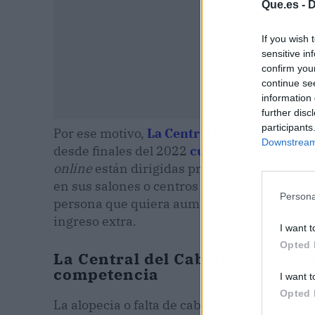
Que.es -
D
If you wish 
sensitive in
confirm you
continue se
information 
further disc
participants
Por ese motivo,
La Central del Cabell
especi
Downstream 
desde finales del 2022
cursos de soluciones
online
están dirigidas principalmente a pro
en sus salones o centros de belleza. Sin em
Persona
persona que quiera aumentar sus conocimien
ingreso extra.
I want t
Opted 
La Central del Cabell ofrece fo
competencia
I want t
Opted 
La alopecia o falta de cabello afecta a un gr