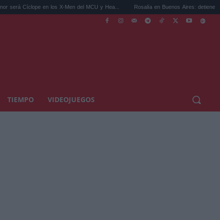
pe en los X-Men del MCU y Hea...
Rosalía en Buenos Aires: detiene el tráfico y se s..
TIEMPO
VIDEOJUEGOS