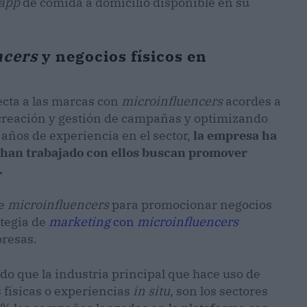
app
de comida a domicilio disponible en su
ncers
y negocios físicos en
cta a las marcas con
microinfluencers
acordes a
 creación y gestión de campañas y optimizando
 años de experiencia en el sector,
la empresa ha
 han trabajado con ellos buscan promover
.
de
microinfluencers
para promocionar negocios
ategia de
marketing
con
microinfluencers
resas.
o que la industria principal que hace uso de
físicas o experiencias
in situ
, son los sectores