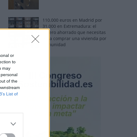
110.000 euros en Madrid por
31.000 en Extremadura: el
dinero ahorrado que necesitas
para comprar una vivienda por
comunidad
sonal or
ection to
ou may
 personal
out of the
 downstream
B’s List of