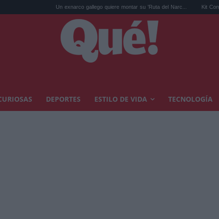
Un exnarco gallego quiere montar su 'Ruta del Narc...
Kit Connor será Cíclo
CURIOSAS
DEPORTES
ESTILO DE VIDA
TECNOLOGÍA