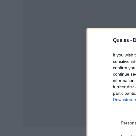
P
Que.es -
D
If you wish 
sensitive in
confirm you
continue se
information 
further disc
participants
Downstream 
Persona