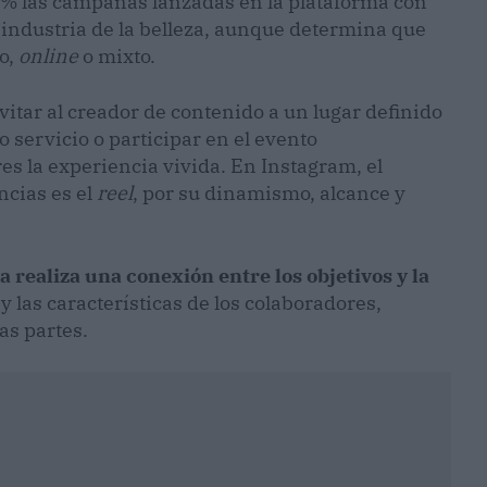
0 % las campañas lanzadas en la plataforma con
la industria de la belleza, aunque determina que
co,
online
o mixto.
vitar al creador de contenido a un lugar definido
o servicio o participar en el evento
es la experiencia vivida. En Instagram, el
ncias es el
reel
, por su dinamismo, alcance y
a realiza una conexión entre los objetivos y la
y las características de los colaboradores,
as partes.