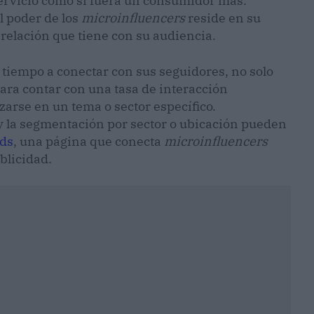
servicio como si fuera un consumidor más.
El poder de los
microinfluencers
reside en su
y relación que tiene con su audiencia.
r tiempo a conectar con sus seguidores, no solo
para contar con una tasa de interacción
zarse en un tema o sector específico.
 y la segmentación por sector o ubicación pueden
ds
, una página que conecta
microinfluencers
blicidad.