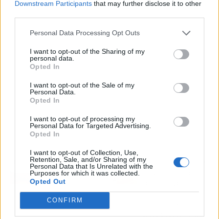
Downstream Participants
that may further disclose it to other
third parties.
Personal Data Processing Opt Outs
I want to opt-out of the Sharing of my
personal data.
Opted In
I want to opt-out of the Sale of my
Personal Data.
Opted In
I want to opt-out of processing my
Personal Data for Targeted Advertising.
Opted In
I want to opt-out of Collection, Use,
Retention, Sale, and/or Sharing of my
Artículo anterior
Artículo siguiente
Personal Data that Is Unrelated with the
Purposes for which it was collected.
Los 4 viajes grupales
Las ventajas de contar
Opted Out
para 2023 que está
con Kensington Finest
preparando Piensa
Properties International
CONFIRM
Travel
en la compraventa de
casas o apartamentos