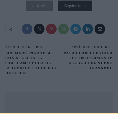
Atrás
Siguiente
ARTÍCULO ANTERIOR
ARTÍCULO SIGUIENTE
LOS MERCENARIOS 4
PARA CUÁNDO ESTARÁ
CON STALLONE Y
DEFINITIVAMENTE
STATHAM: FECHA DE
ACABADO EL NUEVO
ESTRENO Y TODOS LOS
BERNABÉU
DETALLES