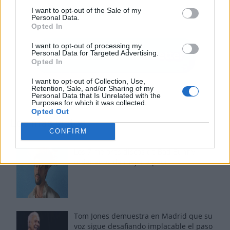
I want to opt-out of the Sale of my
Personal Data.
Opted In
I want to opt-out of processing my
Personal Data for Targeted Advertising.
Opted In
I want to opt-out of Collection, Use,
Retention, Sale, and/or Sharing of my
Personal Data that Is Unrelated with the
Purposes for which it was collected.
Opted Out
Los más vistos
CONFIRM
Los 7 mejores discos de Bad Bunny,
ordenados de mejor a peor
Tom Jones demuestra en Madrid que su
voz sigue desafiando implacable el paso