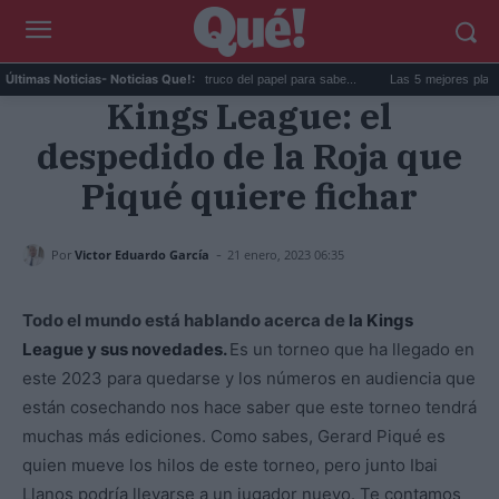
La goma de la nevera: el truco del papel para sabe...
Las 5 mejores playas de F
Últimas Noticias
- Noticias Que!:
Kings League: el
despedido de la Roja que
Piqué quiere fichar
-
Por
Victor Eduardo García
21 enero, 2023 06:35
Todo el mundo está hablando acerca de
la Kings
League y sus novedades.
Es un torneo que ha llegado en
este 2023 para quedarse y los números en audiencia que
están cosechando nos hace saber que este torneo tendrá
muchas más ediciones. Como sabes, Gerard Piqué es
quien mueve los hilos de este torneo, pero junto Ibai
Llanos podría llevarse a un jugador nuevo. Te contamos